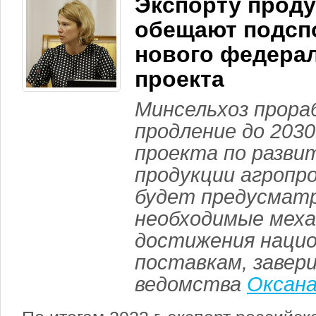
Экспорту прод
обещают подсп
нового федера
проекта
Минсельхоз прор
продление до 2030
проекта по разви
продукции агропр
будет предусмат
необходимые меха
достижения нацио
поставкам, завери
ведомства
Оксан