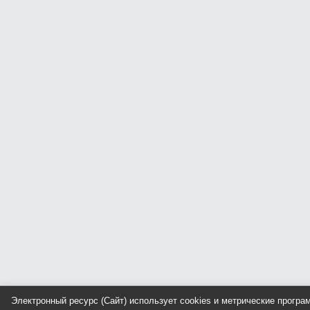
Электронный ресурс (Сайт) использует cookies и метрические прогр