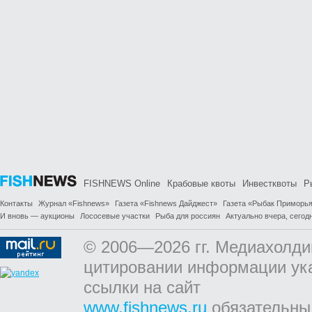
FISHNEWS Online
Крабовые квоты
Инвестквоты
Р
Контакты
Журнал «Fishnews»
Газета «Fishnews Дайджест»
Газета «Рыбак Приморь
И вновь — аукционы
Лососевые участки
Рыба для россиян
Актуально вчера, сегодн
© 2006—2026 гг. Медиахолди
цитировании информации ук
ссылки на сайт
www.fishnews.ru
обязательны