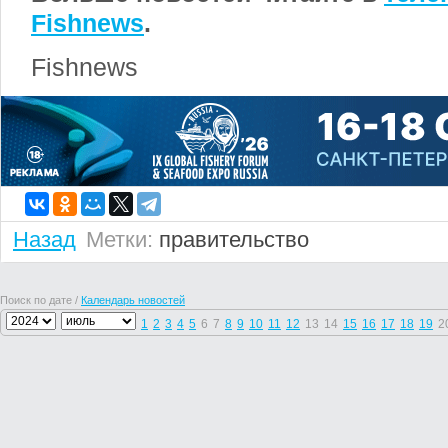
Fishnews
.
Fishnews
Назад
Метки:
правительство
Поиск по дате /
Календарь новостей
1
2
3
4
5
6
7
8
9
10
11
12
13
14
15
16
17
18
19
2