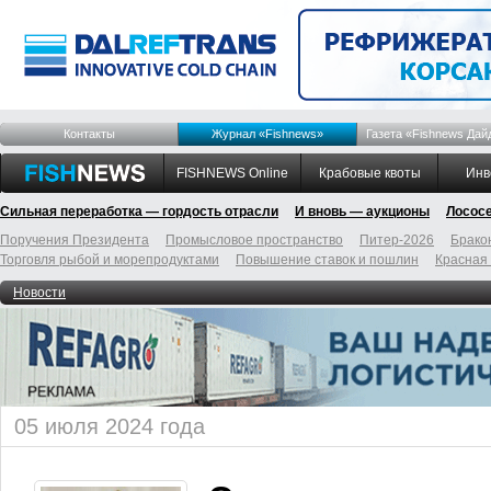
Контакты
Журнал «Fishnews»
Газета «Fishnews Дай
FISHNEWS Online
Крабовые квоты
Инв
Сильная переработка — гордость отрасли
И вновь — аукционы
Лосос
Поручения Президента
Промысловое пространство
Питер-2026
Брако
Торговля рыбой и морепродуктами
Повышение ставок и пошлин
Красная
Новости
05 июля 2024 года