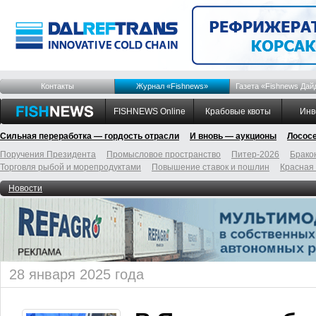
Контакты
Журнал «Fishnews»
Газета «Fishnews Дай
FISHNEWS Online
Крабовые квоты
Инв
Сильная переработка — гордость отрасли
И вновь — аукционы
Лосос
Поручения Президента
Промысловое пространство
Питер-2026
Брако
Торговля рыбой и морепродуктами
Повышение ставок и пошлин
Красная
Новости
28 января 2025 года