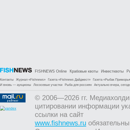
FISHNEWS Online
Крабовые квоты
Инвестквоты
Р
Контакты
Журнал «Fishnews»
Газета «Fishnews Дайджест»
Газета «Рыбак Приморь
И вновь — аукционы
Лососевые участки
Рыба для россиян
Актуально вчера, сегодн
© 2006—2026 гг. Медиахолди
цитировании информации ук
ссылки на сайт
www.fishnews.ru
обязательны