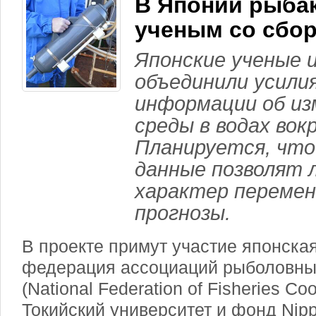
В Японии рыбак
ученым со сбо
Японские ученые 
объединили усилия
информации об из
среды в водах вок
Планируется, что
данные позволят 
характер перемен
прогнозы.
В проекте примут участие японск
федерация ассоциаций рыболовны
(National Federation of Fisheries Co
Токийский университет и фонд Nipp