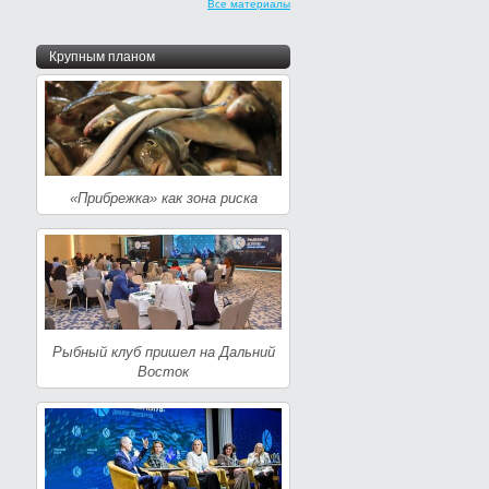
Все материалы
Крупным планом
«Прибрежка» как зона риска
Рыбный клуб пришел на Дальний
Восток