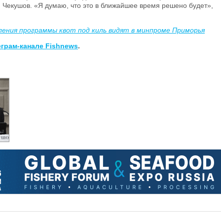
Чекушов. «Я думаю, что это в ближайшее время решено будет»,
бления программы квот под киль видят в минпроме Приморья
еграм-канале Fishnews
.