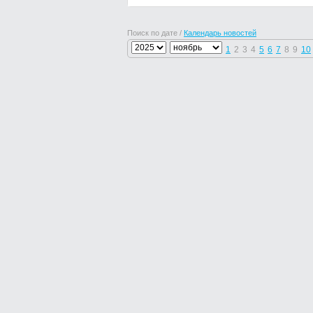
Поиск по дате /
Календарь новостей
1
2
3
4
5
6
7
8
9
10