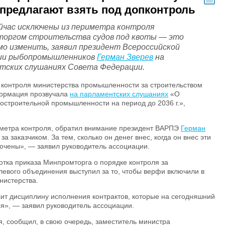
предлагают взять под допконтроль
йчас исключены из периметра контроля
оргом строительства судов под квоты — это
мо изменить, заявил президент Всероссийской
ии рыбопромышленников
Герман Зверев
на
тских слушаниях Совета Федерации.
 контроля министерства промышленности за строительством
формация прозвучала
на парламентских слушаниях
«О
удостроительной промышленности на период до
2036 г
.»,
.
метра контроля, обратил внимание президент ВАРПЭ
Герман
за заказчиком. За тем, сколько он денег внес, когда он внес эти
лючены», — заявил руководитель ассоциации.
ботка приказа Минпромторга о порядке контроля за
слевого объединения выступил за то, чтобы верфи включили в
нистерства.
ит дисциплину исполнения контрактов, которые на сегодняшний
ся», — заявил руководитель ассоциации.
я, сообщил, в свою очередь, заместитель министра