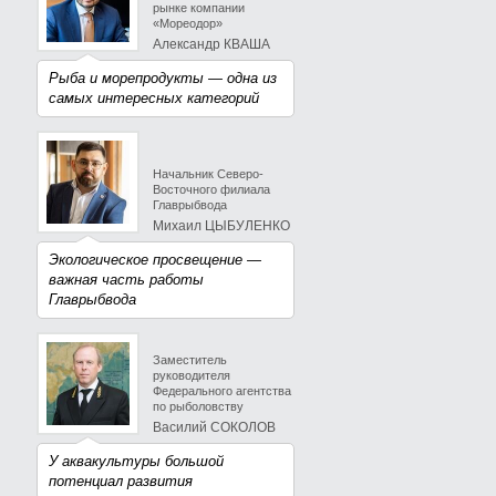
рынке компании
«Мореодор»
Александр КВАША
Рыба и морепродукты — одна из
самых интересных категорий
Начальник Северо-
Восточного филиала
Главрыбвода
Михаил ЦЫБУЛЕНКО
Экологическое просвещение —
важная часть работы
Главрыбвода
Заместитель
руководителя
Федерального агентства
по рыболовству
Василий СОКОЛОВ
У аквакультуры большой
потенциал развития