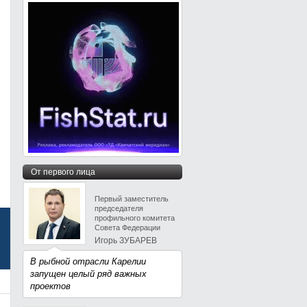
От первого лица
Первый заместитель
председателя
профильного комитета
Совета Федерации
Игорь ЗУБАРЕВ
В рыбной отрасли Карелии
запущен целый ряд важных
проектов