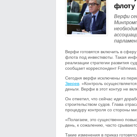
флоту 
Верфи се
Минпромт
необходи
ассоциац
парламен
Верфи готовятся включить в сферу
флота под инвестквоты. Такая ин
реализации стратегии развития с
сообщает корреспондент Fishnews
Сегодня верфи исключены из пери
Зверев
. «Контроль осуществляется 
деньги. Верфи в этот контур не вк
Он отметил, что сейчас идет дора
строительством судов. Глава отра
процедуру контроля со стороны ми
«Полагаем, это существенно повыс
день, к сожалению, часто срывают
Такие изменения в приказ готовятс