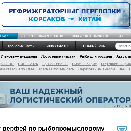
news»
Газета «Fishnews Дайджест»
Газета «Рыбак Приморья»
Газета "
Крабовые квоты
Инвестквоты
Рыбный клуб
И вновь — аукционы
Лососевые участки
Рыба для россиян
Актуаль
ранство
Питер-2026
Браконьерство
Рыбу на биржу
Переработка ры
ие ставок и пошлин
Красная путина 2026
Образование и кадры
ФАС и
у верфей по рыбопромысловому