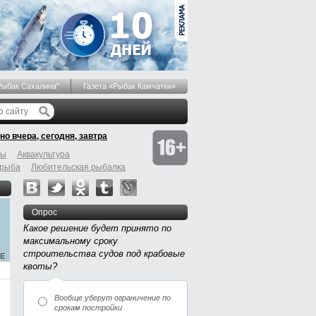
Рыбак Сахалина"
Газета «Рыбак Камчатки»
но вчера, сегодня, завтра
бы
Аквакультура
 рыба
Любительская рыбалка
Опрос
Какое решение будет принято по
максимальному сроку
строительства судов под крабовые
квоты?
Вообще уберут ограничение по
срокам постройки