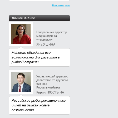
Все интервью
Личное мнение
Генеральный директор
медиахолдинга
«Фишньюс»
Яна ЯШИНА
Fishnews объединил все
возможности для развития в
рыбной отрасли
Управляющий директор
департамента крупного
бизнеса
Россельхозбанка
Кирилл КОСТЫНА
Российские рыбопромышленники
ищут на рынках новые
возможности