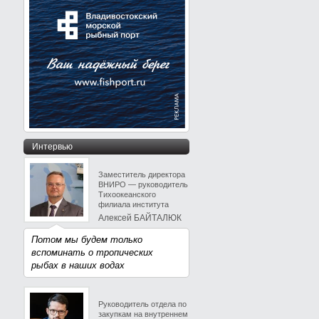
Интервью
Заместитель директора
ВНИРО — руководитель
Тихоокеанского
филиала института
Алексей БАЙТАЛЮК
Потом мы будем только
вспоминать о тропических
рыбах в наших водах
Руководитель отдела по
закупкам на внутреннем