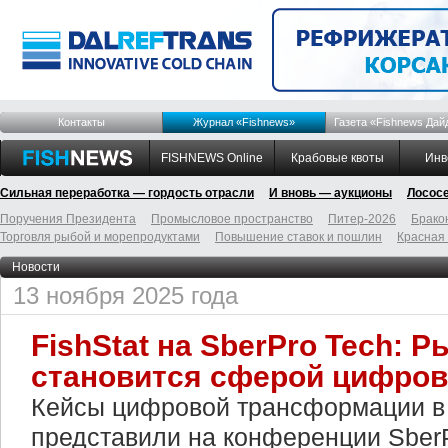
Контакты
Журнал «Fishnews»
Газета «Fishnews Дай
FISHNEWS Online
Крабовые квоты
Инв
Сильная переработка — гордость отрасли
И вновь — аукционы
Лосос
Поручения Президента
Промысловое пространство
Питер-2026
Брако
Торговля рыбой и морепродуктами
Повышение ставок и пошлин
Красная
Новости
13 ноября 2025 года
FishStat на SberPro Tech:
становится сферой цифро
Кейсы цифровой трансформации в
представили на конференции SberP