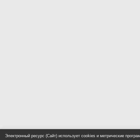
Электронный ресурс (Сайт) использует cookies и метрические прогр