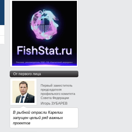
От первого лица
Первый заместитель
председателя
профильного комитета
Совета Федерации
Игорь ЗУБАРЕВ
В рыбной отрасли Карелии
запущен целый ряд важных
проектов