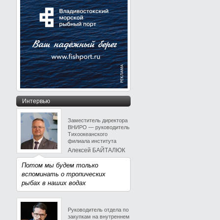
Интервью
Заместитель директора
ВНИРО — руководитель
Тихоокеанского
филиала института
Алексей БАЙТАЛЮК
Потом мы будем только
вспоминать о тропических
рыбах в наших водах
Руководитель отдела по
закупкам на внутреннем