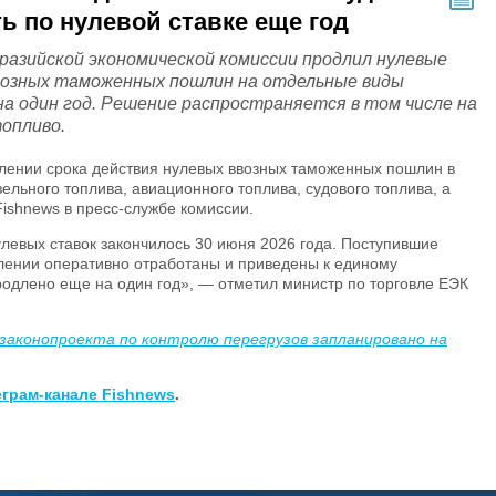
ь по нулевой ставке еще год
разийской экономической комиссии продлил нулевые
возных таможенных пошлин на отдельные виды
на один год. Решение распространяется в том числе на
топливо.
лении срока действия нулевых ввозных таможенных пошлин в
ельного топлива, авиационного топлива, судового топлива, а
Fishnews в пресс-службе комиссии.
левых ставок закончилось 30 июня 2026 года. Поступившие
лении оперативно отработаны и приведены к единому
одлено еще на один год», — отметил министр по торговле ЕЭК
законопроекта по контролю перегрузов запланировано на
еграм-канале Fishnews
.