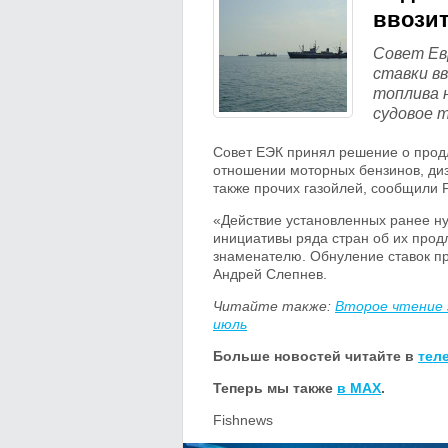
ввозит
Совет Ев
ставки в
топлива 
судовое 
Совет ЕЭК принял решение о прод
отношении моторных бензинов, диз
также прочих газойлей, сообщили 
«Действие установленных ранее ну
инициативы ряда стран об их прод
знаменателю. Обнуление ставок пр
Андрей Слепнев.
Читайте также:
Второе чтение 
июль
Больше новостей читайте в
тел
Теперь мы также
в MAX
.
Fishnews