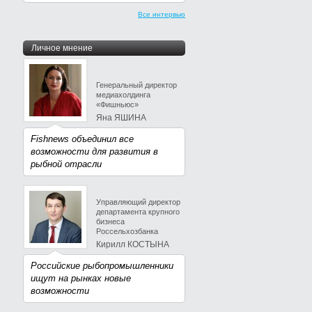
Все интервью
Личное мнение
Генеральный директор
медиахолдинга
«Фишньюс»
Яна ЯШИНА
Fishnews объединил все
возможности для развития в
рыбной отрасли
Управляющий директор
департамента крупного
бизнеса
Россельхозбанка
Кирилл КОСТЫНА
Российские рыбопромышленники
ищут на рынках новые
возможности