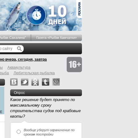
Рыбак Сахалина"
Газета «Рыбак Камчатки»
но вчера, сегодня, завтра
бы
Аквакультура
 рыба
Любительская рыбалка
Опрос
Какое решение будет принято по
максимальному сроку
строительства судов под крабовые
квоты?
Вообще уберут ограничение по
срокам постройки