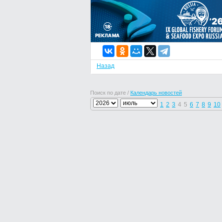
Назад
Поиск по дате /
Календарь новостей
1
2
3
4
5
6
7
8
9
10