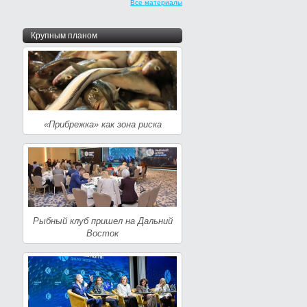
Все материалы
Крупным планом
«Прибрежка» как зона риска
Рыбный клуб пришел на Дальний
Восток