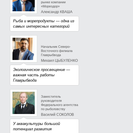
рынке компании
«Мореодор»
Александр КВАША
Рыба и морепродукты — одна из
самых интересных категорий
Начальник Северо-
Восточного филиала
Главрыбвода
Михаил ЦЫБУЛЕНКО
Экологическое просвещение —
важная часть работы
Главрыбвода
Заместитель
руководителя
Федерального агентства
по рыболовству
Василий СОКОЛОВ
У аквакультуры большой
потенциал развития