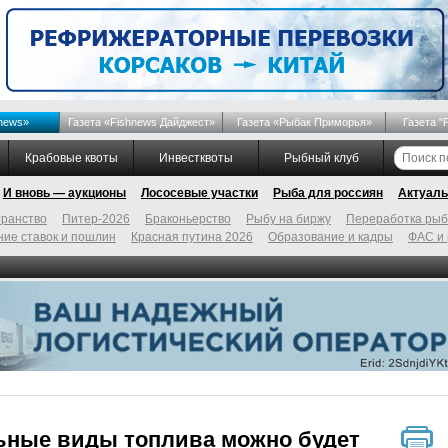
news»
Газета «Fishnews Дайджест»
Газета «Рыбак Приморья»
Газета "
Крабовые квоты
Инвестквоты
Рыбный клуб
И вновь — аукционы
Лососевые участки
Рыба для россиян
Актуаль
ранство
Питер-2026
Браконьерство
Рыбу на биржу
Переработка ры
ие ставок и пошлин
Красная путина 2026
Образование и кадры
ФАС и
ьные виды топлива можно будет