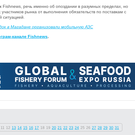
к Fishnews, речь именно об опоздании в разумных пределах, но
 участников рынка от выполнения обязательств по поставкам с
й ситуацией.
одок в Магадане организовали мобильную АЗС
еграм-канале Fishnews
.
11
12
13
14
15
16
17
18
19
20
21
22
23
24
25
26
27
28
29
30
31