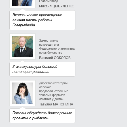
Главрыбвода
Михаил ЦЫБУЛЕНКО
Экологическое просвещение —
важная часть работы
Главрыбвода
Заместитель
руководителя
Федерального агентства
по рыболовству
Василий СОКОЛОВ
У аквакультуры большой
потенциал развития
Директор категории
«свежие
продовольственные
товары» формата
«Магнит у дома»
Татьяна МАТЮНИНА
Готовы обсуждать долгосрочные
проекты с рыбаками