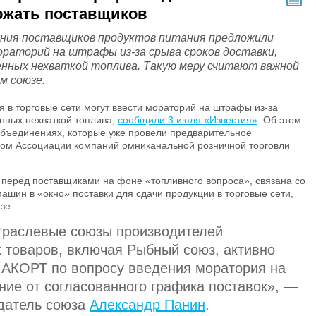
ржать поставщиков
ния поставщиков продуктов питания предложили
ораторий на штрафы из-за срыва сроков доставки,
енных нехваткой топлива. Такую меру считают важной
м союзе.
я в торговые сети могут ввести мораторий на штрафы из-за
енных нехваткой топлива,
сообщили 3 июля «Известия»
. Об этом
объединениях, которые уже провели предварительное
вом Ассоциации компаний омниканальной розничной торговли
 перед поставщиками на фоне «топливного вопроса», связана со
ашин в «окно» поставки для сдачи продукции в торговые сети,
зе.
отраслевые союзы производителей
 товаров, включая Рыбный союз, активно
 АКОРТ по вопросу введения моратория на
ние от согласованного графика поставок», —
датель союза
Александр Панин
.