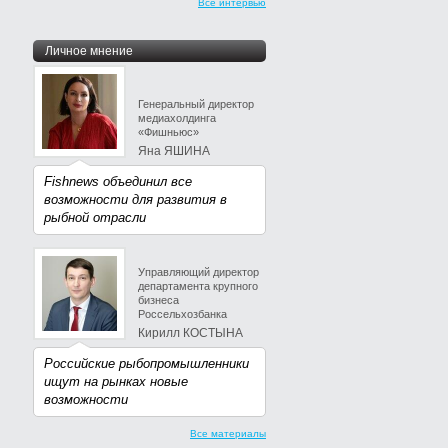
Все интервью
Личное мнение
Генеральный директор
медиахолдинга
«Фишньюс»
Яна ЯШИНА
Fishnews объединил все
возможности для развития в
рыбной отрасли
Управляющий директор
департамента крупного
бизнеса
Россельхозбанка
Кирилл КОСТЫНА
Российские рыбопромышленники
ищут на рынках новые
возможности
Все материалы