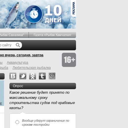
Рыбак Сахалина"
Газета «Рыбак Камчатки»
но вчера, сегодня, завтра
бы
Аквакультура
 рыба
Любительская рыбалка
Опрос
Какое решение будет принято по
максимальному сроку
строительства судов под крабовые
квоты?
Вообще уберут ограничение по
срокам постройки