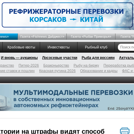
news»
Газета «Fishnews Дайджест»
Газета «Рыбак Приморья»
Газета "
Крабовые квоты
Инвестквоты
Рыбный клуб
И вновь — аукционы
Лососевые участки
Рыба для россиян
Актуаль
ранство
Питер-2026
Браконьерство
Рыбу на биржу
Переработка ры
ие ставок и пошлин
Красная путина 2026
Образование и кадры
ФАС и
тории на штрафы видят способ