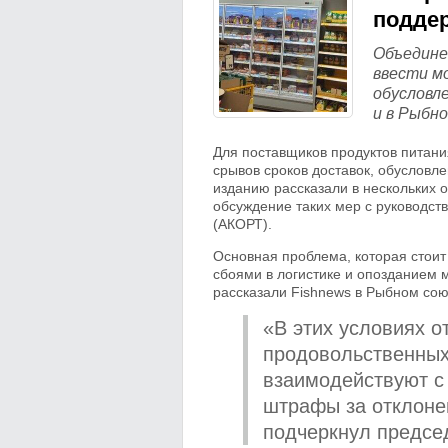
подде
Объедине
ввести м
обусловл
и в Рыбно
Для поставщиков продуктов питани
срывов сроков доставок, обусловл
изданию рассказали в нескольких 
обсуждение таких мер с руководст
(АКОРТ).
Основная проблема, которая стоит
сбоями в логистике и опозданием м
рассказали Fishnews в Рыбном сою
«В этих условиях 
продовольственных
взаимодействуют с
штрафы за отклоне
подчеркнул предсе