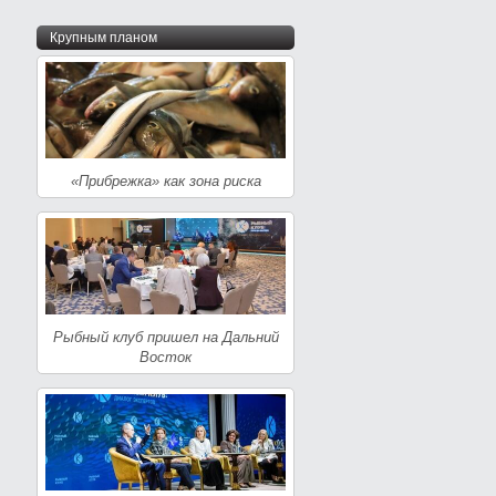
Крупным планом
«Прибрежка» как зона риска
Рыбный клуб пришел на Дальний
Восток