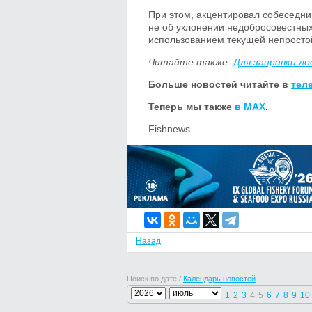
При этом, акцентировал собеседни
не об уклонении недобросовестных
использованием текущей непросто
Читайте также:
Для заправки л
Больше новостей читайте в
тел
Теперь мы также
в MAX
.
Fishnews
Назад
Поиск по дате /
Календарь новостей
1
2
3
4
5
6
7
8
9
10