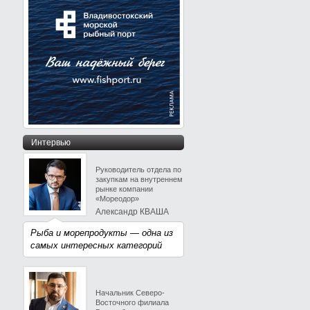
Интервью
Руководитель отдела по
закупкам на внутреннем
рынке компании
«Мореодор»
Александр КВАША
Рыба и морепродукты — одна из
самых интересных категорий
Начальник Северо-
Восточного филиала