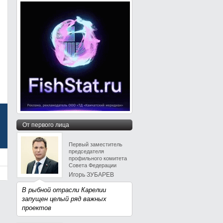
От первого лица
Первый заместитель
председателя
профильного комитета
Совета Федерации
Игорь ЗУБАРЕВ
В рыбной отрасли Карелии
запущен целый ряд важных
проектов