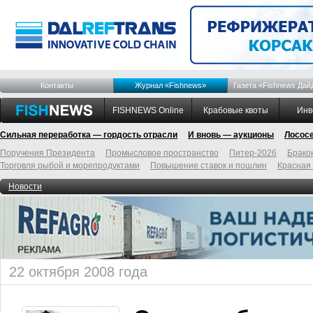
Контакты
Журнал «Fishnews»
Газета «Fishnews Дай
FISHNEWS Online
Крабовые квоты
Инв
Сильная переработка — гордость отрасли
И вновь — аукционы
Лосос
Поручения Президента
Промысловое пространство
Питер-2026
Брако
Торговля рыбой и морепродуктами
Повышение ставок и пошлин
Красная
Новости
22 октября 2008 года