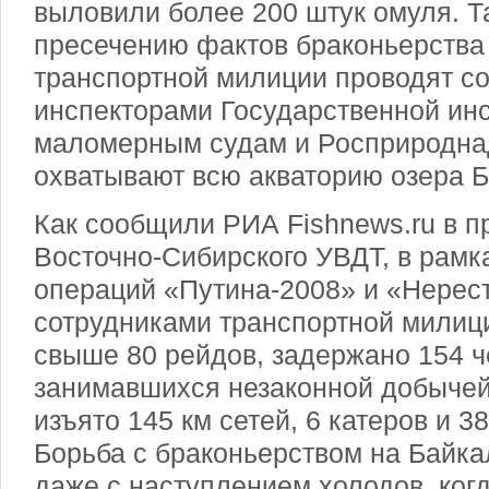
выловили более 200 штук омуля. Т
пресечению фактов браконьерства
транспортной милиции проводят со
инспекторами Государственной ин
маломерным судам и Росприродна
охватывают всю акваторию озера Б
Как сообщили РИА Fishnews.ru в п
Восточно-Сибирского УВДТ, в рамк
операций «Путина-2008» и «Нерест
сотрудниками транспортной милиц
свыше 80 рейдов, задержано 154 ч
занимавшихся незаконной добычей
изъято 145 км сетей, 6 катеров и 3
Борьба с браконьерством на Байка
даже с наступлением холодов, когд