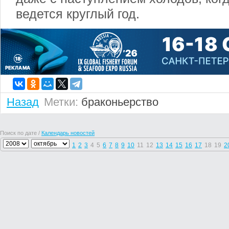
ведется круглый год.
Назад
Метки:
браконьерство
Поиск по дате /
Календарь новостей
1
2
3
4
5
6
7
8
9
10
11
12
13
14
15
16
17
18
19
2