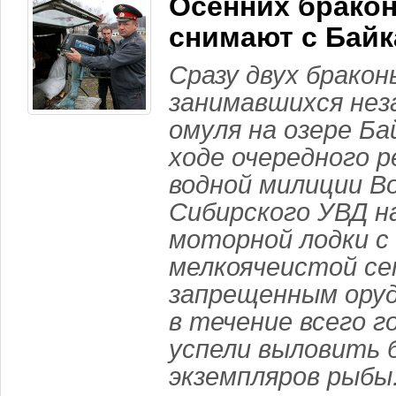
Осенних брако
снимают с Байк
Сразу двух бракон
занимавшихся нез
омуля на озере Ба
ходе очередного 
водной милиции В
Сибирского УВД н
моторной лодки 
мелкоячеистой се
запрещенным оруд
в течение всего г
успели выловить 
экземпляров рыбы