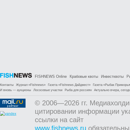
FISHNEWS Online
Крабовые квоты
Инвестквоты
Р
Контакты
Журнал «Fishnews»
Газета «Fishnews Дайджест»
Газета «Рыбак Приморь
И вновь — аукционы
Лососевые участки
Рыба для россиян
Актуально вчера, сегодн
© 2006—2026 гг. Медиахолди
цитировании информации ук
ссылки на сайт
www.fishnews.ru
обязательны