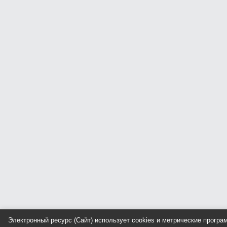
Электронный ресурс (Сайт) использует cookies и метрические прогр