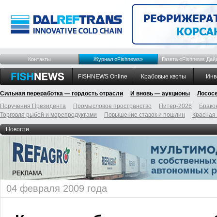
Контакты
Журнал «Fishnews»
Газета «Fishnews Дай
FISHNEWS Online
Крабовые квоты
Инв
Сильная переработка — гордость отрасли
И вновь — аукционы
Лосос
Поручения Президента
Промысловое пространство
Питер-2026
Брако
Торговля рыбой и морепродуктами
Повышение ставок и пошлин
Красная
Новости
04 февраля 2009 года