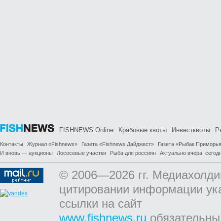
FISHNEWS Online
Крабовые квоты
Инвестквоты
Р
Контакты
Журнал «Fishnews»
Газета «Fishnews Дайджест»
Газета «Рыбак Приморь
И вновь — аукционы
Лососевые участки
Рыба для россиян
Актуально вчера, сегодн
© 2006—2026 гг. Медиахолди
цитировании информации ук
ссылки на сайт
www.fishnews.ru
обязательны