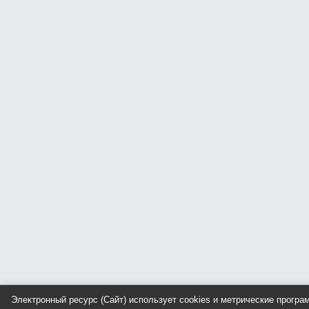
Электронный ресурс (Сайт) использует cookies и метрические прогр