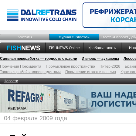
Контакты
Журнал «Fishnews»
Газета «Fishnews Дай
FISHNEWS Online
Крабовые квоты
Инв
Сильная переработка — гордость отрасли
И вновь — аукционы
Лосос
Поручения Президента
Промысловое пространство
Питер-2026
Брако
Торговля рыбой и морепродуктами
Повышение ставок и пошлин
Красная
Новости
04 февраля 2009 года