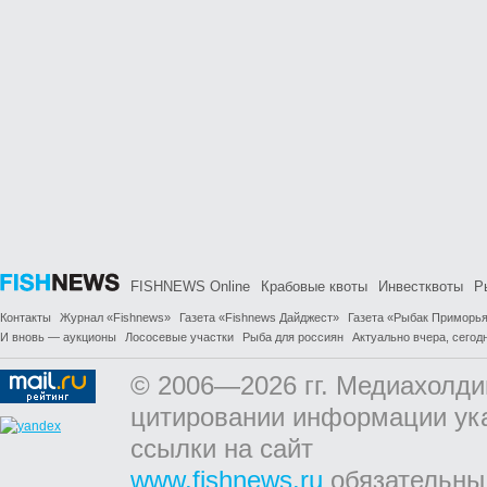
FISHNEWS Online
Крабовые квоты
Инвестквоты
Р
Контакты
Журнал «Fishnews»
Газета «Fishnews Дайджест»
Газета «Рыбак Приморь
И вновь — аукционы
Лососевые участки
Рыба для россиян
Актуально вчера, сегодн
© 2006—2026 гг. Медиахолди
цитировании информации ук
ссылки на сайт
www.fishnews.ru
обязательны