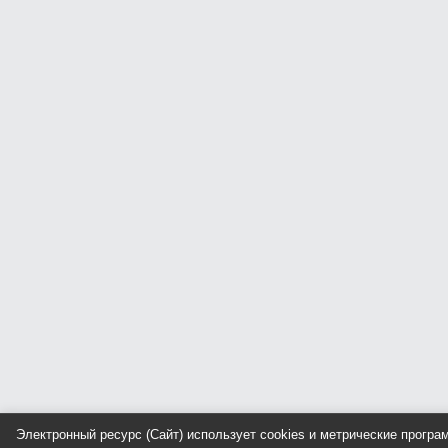
Электронный ресурс (Сайт) использует cookies и метрические прогр