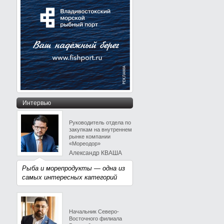
Интервью
Руководитель отдела по
закупкам на внутреннем
рынке компании
«Мореодор»
Александр КВАША
Рыба и морепродукты — одна из
самых интересных категорий
Начальник Северо-
Восточного филиала