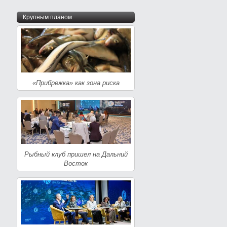
Крупным планом
«Прибрежка» как зона риска
Рыбный клуб пришел на Дальний
Восток