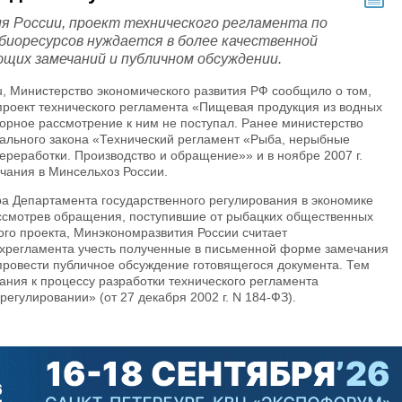
 России, проект технического регламента по
 биоресурсов нуждается в более качественной
щих замечаний и публичном обсуждении.
ru, Министерство экономического развития РФ сообщило о том,
проект технического регламента «Пищевая продукция из водных
торное рассмотрение к ним не поступал. Ранее министерство
ального закона «Технический регламент «Рыба, нерыбные
ереработки. Производство и обращение»» и в ноябре 2007 г.
чания в Минсельхоз России.
ра Департамента государственного регулирования в экономике
ассмотрев обращения, поступившие от рыбацких общественных
ого проекта, Минэкономразвития России считает
хрегламента учесть полученные в письменной форме замечания
 провести публичное обсуждение готовящегося документа. Тем
ания к процессу разработки технического регламента
егулировании» (от 27 декабря 2002 г. N 184-ФЗ).