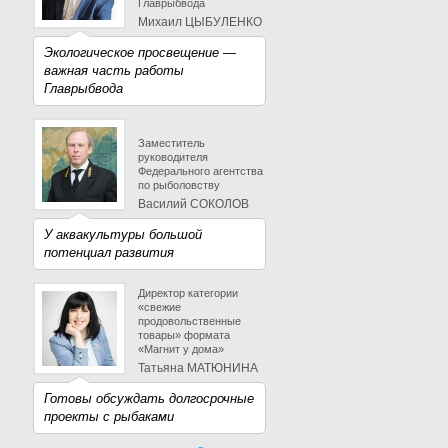
Главрыбвода
Михаил ЦЫБУЛЕНКО
Экологическое просвещение —
важная часть работы
Главрыбвода
Заместитель
руководителя
Федерального агентства
по рыболовству
Василий СОКОЛОВ
У аквакультуры большой
потенциал развития
Директор категории
«свежие
продовольственные
товары» формата
«Магнит у дома»
Татьяна МАТЮНИНА
Готовы обсуждать долгосрочные
проекты с рыбаками