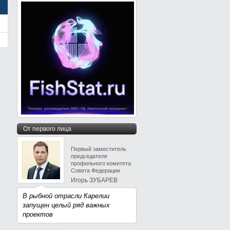
От первого лица
Первый заместитель
председателя
профильного комитета
Совета Федерации
Игорь ЗУБАРЕВ
В рыбной отрасли Карелии
запущен целый ряд важных
проектов