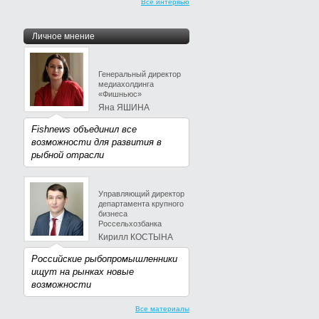
Все интервью
Личное мнение
Генеральный директор
медиахолдинга
«Фишньюс»
Яна ЯШИНА
Fishnews объединил все
возможности для развития в
рыбной отрасли
Управляющий директор
департамента крупного
бизнеса
Россельхозбанка
Кирилл КОСТЫНА
Российские рыбопромышленники
ищут на рынках новые
возможности
Все материалы