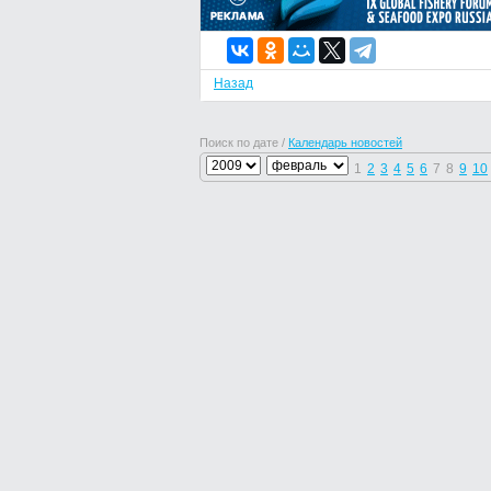
Назад
Поиск по дате /
Календарь новостей
1
2
3
4
5
6
7
8
9
10