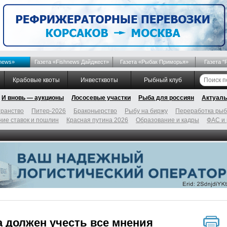
news»
Газета «Fishnews Дайджест»
Газета «Рыбак Приморья»
Газета "
Крабовые квоты
Инвестквоты
Рыбный клуб
И вновь — аукционы
Лососевые участки
Рыба для россиян
Актуаль
ранство
Питер-2026
Браконьерство
Рыбу на биржу
Переработка ры
ие ставок и пошлин
Красная путина 2026
Образование и кадры
ФАС и
а должен учесть все мнения