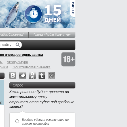
Рыбак Сахалина"
Газета «Рыбак Камчатки»
но вчера, сегодня, завтра
бы
Аквакультура
 рыба
Любительская рыбалка
Опрос
Какое решение будет принято по
максимальному сроку
строительства судов под крабовые
квоты?
Вообще уберут ограничение по
срокам постройки