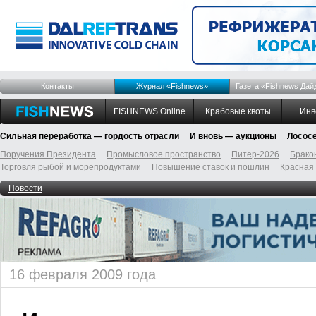
Контакты
Журнал «Fishnews»
Газета «Fishnews Дай
FISHNEWS Online
Крабовые квоты
Инв
Сильная переработка — гордость отрасли
И вновь — аукционы
Лосос
Поручения Президента
Промысловое пространство
Питер-2026
Брако
Торговля рыбой и морепродуктами
Повышение ставок и пошлин
Красная
Новости
16 февраля 2009 года