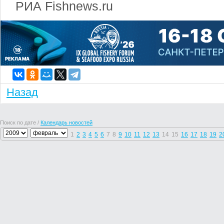
РИА Fishnews.ru
Назад
Поиск по дате /
Календарь новостей
1
2
3
4
5
6
7
8
9
10
11
12
13
14
15
16
17
18
19
2