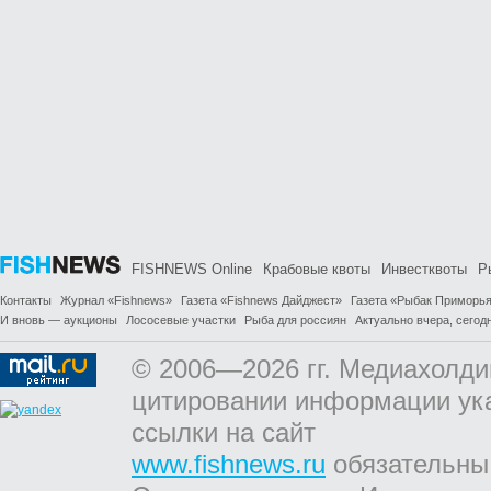
FISHNEWS Online
Крабовые квоты
Инвестквоты
Р
Контакты
Журнал «Fishnews»
Газета «Fishnews Дайджест»
Газета «Рыбак Приморь
И вновь — аукционы
Лососевые участки
Рыба для россиян
Актуально вчера, сегодн
© 2006—2026 гг. Медиахолди
цитировании информации ук
ссылки на сайт
www.fishnews.ru
обязательны