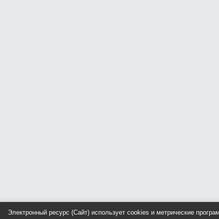
Электронный ресурс (Сайт) использует cookies и метрические прогр