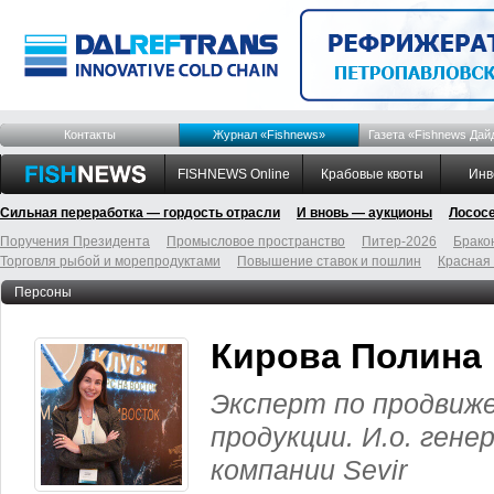
Контакты
Журнал «Fishnews»
Газета «Fishnews Дай
FISHNEWS Online
Крабовые квоты
Инв
Сильная переработка — гордость отрасли
И вновь — аукционы
Лосос
Поручения Президента
Промысловое пространство
Питер-2026
Брако
Торговля рыбой и морепродуктами
Повышение ставок и пошлин
Красная
Персоны
Кирова Полина
Эксперт по продвиж
продукции. И.о. ген
компании Sevir