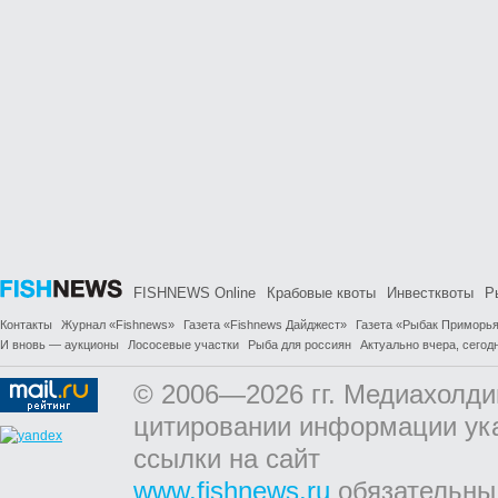
FISHNEWS Online
Крабовые квоты
Инвестквоты
Р
Контакты
Журнал «Fishnews»
Газета «Fishnews Дайджест»
Газета «Рыбак Приморь
И вновь — аукционы
Лососевые участки
Рыба для россиян
Актуально вчера, сегодн
© 2006—2026 гг. Медиахолди
цитировании информации ук
ссылки на сайт
www.fishnews.ru
обязательны