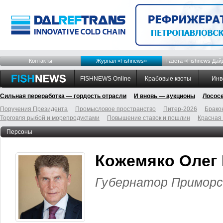
Контакты
Журнал «Fishnews»
Газета «Fishnews Дай
FISHNEWS Online
Крабовые квоты
Инв
Сильная переработка — гордость отрасли
И вновь — аукционы
Лосос
Поручения Президента
Промысловое пространство
Питер-2026
Брако
Торговля рыбой и морепродуктами
Повышение ставок и пошлин
Красная
Персоны
Кожемяко Олег
Губернатор Приморс