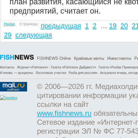
план развития, касающийся не квот
предприятий, считает он.
Назад
Страницы:
предыдущая
1
2
…
19
20
2
29
следующая
FISHNEWS Online
Крабовые квоты
Инвестквоты
Р
Контакты
Журнал «Fishnews»
Газета «Fishnews Дайджест»
Газета «Рыбак Приморь
И вновь — аукционы
Лососевые участки
Рыба для россиян
Актуально вчера, сегодн
© 2006—2026 гг. Медиахолди
цитировании информации ук
ссылки на сайт
www.fishnews.ru
обязательны
Сетевое издание «Интернет-
регистрации ЭЛ № ФС 77-543