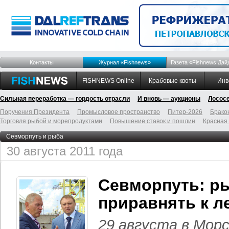
Контакты
Журнал «Fishnews»
Газета «Fishnews Дай
FISHNEWS Online
Крабовые квоты
Инв
Сильная переработка — гордость отрасли
И вновь — аукционы
Лосос
Поручения Президента
Промысловое пространство
Питер-2026
Брако
Торговля рыбой и морепродуктами
Повышение ставок и пошлин
Красная
Севморпуть и рыба
30 августа 2011 года
Севморпуть: р
приравнять к л
29 августа в Мор