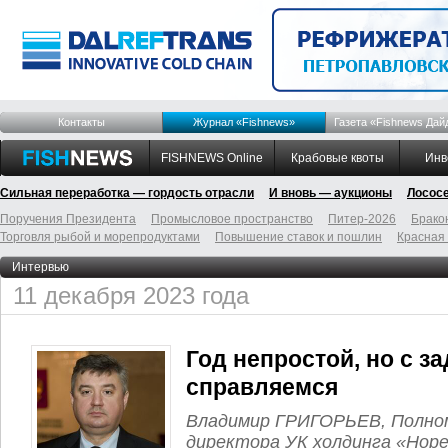
Контакты
Журнал «Fishnews»
Газета «Fishnews Дай
FISHNEWS Online
Крабовые квоты
Инв
Сильная переработка — гордость отрасли
И вновь — аукционы
Лосос
Поручения Президента
Промысловое пространство
Питер-2026
Брако
Торговля рыбой и морепродуктами
Повышение ставок и пошлин
Красная
Интервью
11 декабря 2023 года
Год непростой, но с з
справляемся
Владимир ГРИГОРЬЕВ, Полно
директора УК холдинга «Нор