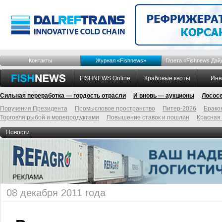
Контакты
Журнал «Fishnews»
Газета «Fishnews Дай
FISHNEWS Online
Крабовые квоты
Инв
Сильная переработка — гордость отрасли
И вновь — аукционы
Лосос
Поручения Президента
Промысловое пространство
Питер-2026
Брако
Торговля рыбой и морепродуктами
Повышение ставок и пошлин
Красная
Новости
08 декабря 2011 года