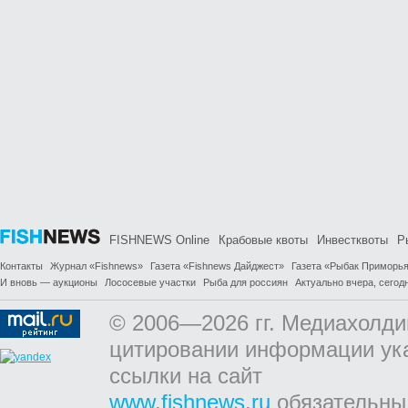
FISHNEWS Online
Крабовые квоты
Инвестквоты
Р
Контакты
Журнал «Fishnews»
Газета «Fishnews Дайджест»
Газета «Рыбак Приморь
И вновь — аукционы
Лососевые участки
Рыба для россиян
Актуально вчера, сегодн
© 2006—2026 гг. Медиахолди
цитировании информации ук
ссылки на сайт
www.fishnews.ru
обязательны