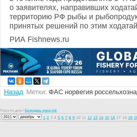
о заявителях, направивших ходатай
территорию РФ рыбы и рыбопродук
принятых решений по этим ходатай
РИА Fishnews.ru
Назад
Метки:
ФАС
норвегия
россельхозна
Поиск по дате /
Календарь новостей
1
2
3
4
5
6
7
8
9
10
11
12
13
14
15
16
17
18
19
2