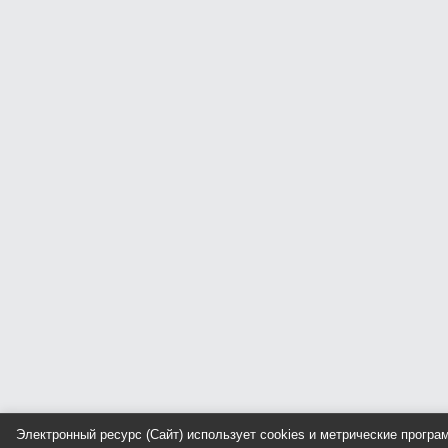
Электронный ресурс (Сайт) использует cookies и метрические прогр