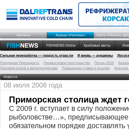
Контакты
Журнал «Fishnews»
Газета «Fishnews Дай
FISHNEWS Online
Крабовые квоты
Инв
Сильная переработка — гордость отрасли
И вновь — аукционы
Лосос
Поручения Президента
Промысловое пространство
Питер-2026
Брако
Торговля рыбой и морепродуктами
Повышение ставок и пошлин
Красная
Новости
08 июля 2008 года
Приморская столица ждет г
С 2009 г. вступает в силу положен
рыболовстве…», предписывающее
обязательном порядке доставлять