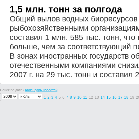
1,5 млн. тонн за полгода
Общий вылов водных биоресурсов
рыбохозяйственными организациями
составил 1 млн. 585 тыс. тонн, что 
больше, чем за соответствующий п
В зонах иностранных государств о
отечественными компаниями снизи
2007 г. на 29 тыс. тонн и составил 
Поиск по дате /
Календарь новостей
1
2
3
4
5
6
7
8
9
10
11
12
13
14
15
16
17
18
19
2