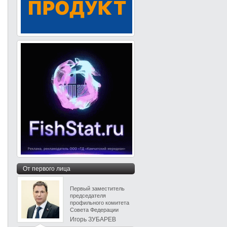
От первого лица
Первый заместитель
председателя
профильного комитета
Совета Федерации
Игорь ЗУБАРЕВ