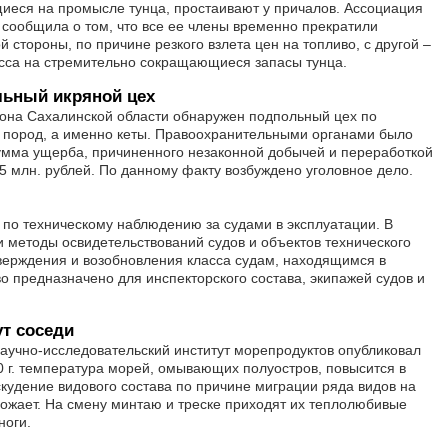
иеся на промысле тунца, простаивают у причалов. Ассоциация
сообщила о том, что все ее члены временно прекратили
 стороны, по причине резкого взлета цен на топливо, с другой –
сса на стремительно сокращающиеся запасы тунца.
льный икряной цех
она Сахалинской области обнаружен подпольный цех по
 пород, а именно кеты. Правоохранительными органами было
Сумма ущерба, причиненного незаконной добычей и переработкой
5 млн. рублей. По данному факту возбуждено уголовное дело.
о по техническому наблюдению за судами в эксплуатации. В
и методы освидетельствований судов и объектов технического
верждения и возобновления класса судам, находящимся в
о предназначено для инспекторского состава, экипажей судов и
ут соседи
аучно-исследовательский институт морепродуктов опубликовал
50 г. температура морей, омывающих полуостров, повысится в
скудение видового состава по причине миграции ряда видов на
рожает. На смену минтаю и треске приходят их теплолюбивые
ноги.