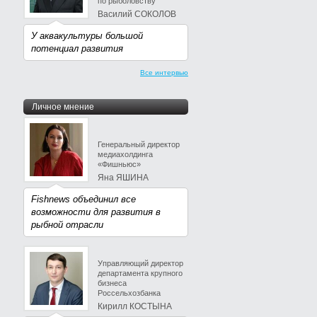
по рыболовству
Василий СОКОЛОВ
У аквакультуры большой
потенциал развития
Все интервью
Личное мнение
Генеральный директор
медиахолдинга
«Фишньюс»
Яна ЯШИНА
Fishnews объединил все
возможности для развития в
рыбной отрасли
Управляющий директор
департамента крупного
бизнеса
Россельхозбанка
Кирилл КОСТЫНА