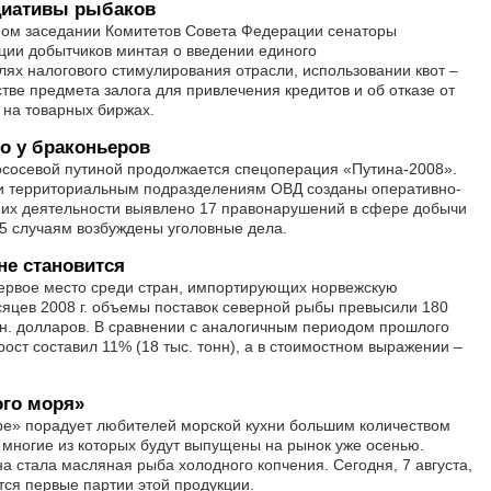
циативы рыбаков
ом заседании Комитетов Совета Федерации сенаторы
ии добытчиков минтая о введении единого
лях налогового стимулирования отрасли, использовании квот –
тве предмета залога для привлечения кредитов и об отказе от
 на товарных биржах.
о у браконьеров
ососевой путиной продолжается спецоперация «Путина-2008».
и территориальным подразделениям ОВД созданы оперативно-
е их деятельности выявлено 17 правонарушений в сфере добычи
 5 случаям возбуждены уголовные дела.
е становится
ервое место среди стран, импортирующих норвежскую
яцев 2008 г. объемы поставок северной рыбы превысили 180
лн. долларов. В сравнении с аналогичным периодом прошлого
ост составил 11% (18 тыс. тонн), а в стоимостном выражении –
ого моря»
ре» порадует любителей морской кухни большим количеством
многие из которых будут выпущены на рынок уже осенью.
а стала масляная рыба холодного копчения. Сегодня, 7 августа,
тся первые партии этой продукции.