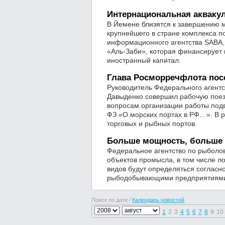
Интернациональная акваку
В Йемене близятся к завершению м
крупнейшего в стране комплекса п
информационного агентства SABA,
«Аль-Заби», которая финансирует 
иностранный капитал.
Глава Росморречфлота пос
Руководитель Федерального агентс
Давыденко совершил рабочую поез
вопросам организации работы по
ФЗ «О морских портах в РФ…». В р
торговых и рыбных портов.
Больше мощность, больше 
Федеральное агентство по рыболов
объектов промысла, в том числе ло
видов будут определяться соглас
рыбодобывающими предприятиями 
Поиск по дате /
Календарь новостей
1
2
3
4
5
6
7
8
9
10