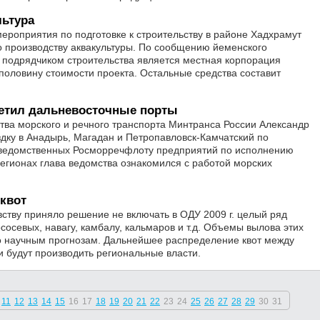
льтура
ероприятия по подготовке к строительству в районе Хадхрамут
о производству аквакультуры. По сообщению йеменского
 подрядчиком строительства является местная корпорация
половину стоимости проекта. Остальные средства составит
етил дальневосточные порты
тва морского и речного транспорта Минтранса России Александр
дку в Анадырь, Магадан и Петропавловск-Камчатский по
дведомственных Росморречфлоту предприятий по исполнению
егионах глава ведомства ознакомился с работой морских
квот
ству приняло решение не включать в ОДУ 2009 г. целый ряд
сосевых, навагу, камбалу, кальмаров и т.д. Объемы вылова этих
но научным прогнозам. Дальнейшее распределение квот между
будут производить региональные власти.
11
12
13
14
15
16
17
18
19
20
21
22
23
24
25
26
27
28
29
30
31