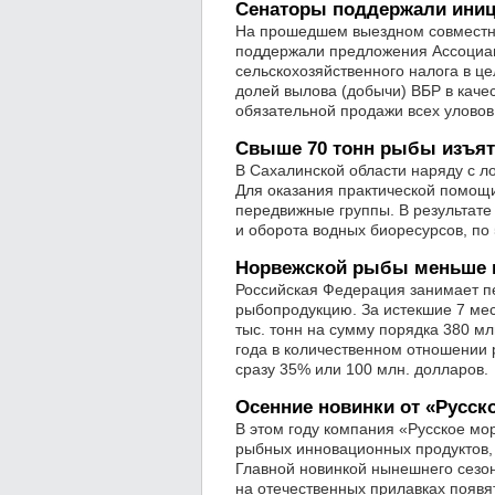
Сенаторы поддержали ини
На прошедшем выездном совместн
поддержали предложения Ассоциац
сельскохозяйственного налога в це
долей вылова (добычи) ВБР в качес
обязательной продажи всех уловов
Свыше 70 тонн рыбы изъят
В Сахалинской области наряду с л
Для оказания практической помощ
передвижные группы. В результат
и оборота водных биоресурсов, по
Норвежской рыбы меньше н
Российская Федерация занимает п
рыбопродукцию. За истекшие 7 мес
тыс. тонн на сумму порядка 380 м
года в количественном отношении р
сразу 35% или 100 млн. долларов.
Осенние новинки от «Русск
В этом году компания «Русское мо
рыбных инновационных продуктов, 
Главной новинкой нынешнего сезон
на отечественных прилавках появя