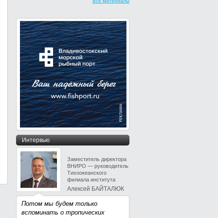
Все материалы
Интервью
Заместитель директора
ВНИРО — руководитель
Тихоокеанского
филиала института
Алексей БАЙТАЛЮК
Потом мы будем только
вспоминать о тропических