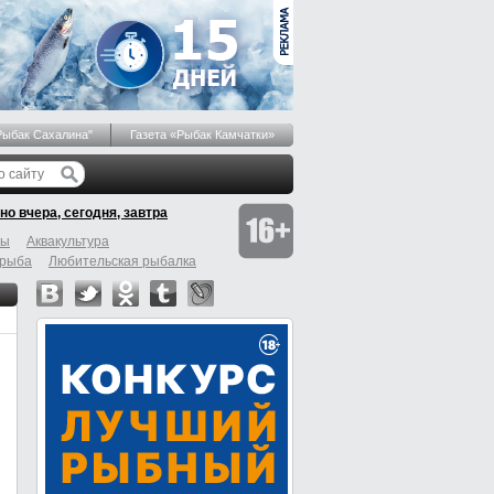
Рыбак Сахалина"
Газета «Рыбак Камчатки»
но вчера, сегодня, завтра
бы
Аквакультура
 рыба
Любительская рыбалка