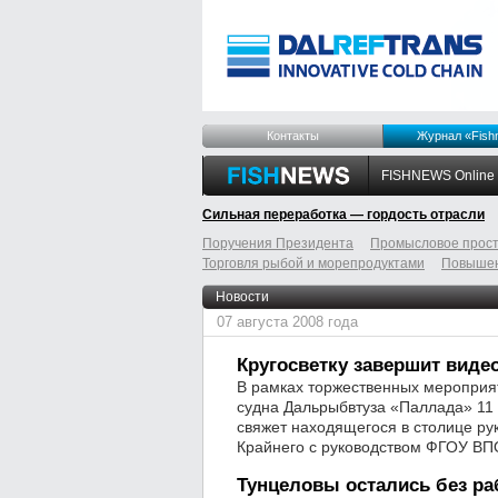
Контакты
Журнал «Fish
FISHNEWS Online
Сильная переработка — гордость отрасли
Поручения Президента
Промысловое прост
Торговля рыбой и морепродуктами
Повышен
odnoklassniki
tumblr
livejournal
Новости
07 августа 2008 года
Кругосветку завершит виде
В рамках торжественных мероприят
судна Дальрыбвтуза «Паллада» 11 
свяжет находящегося в столице ру
Крайнего с руководством ФГОУ ВП
Тунцеловы остались без р