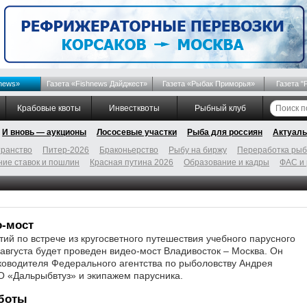
news»
Газета «Fishnews Дайджест»
Газета «Рыбак Приморья»
Газета "
Крабовые квоты
Инвестквоты
Рыбный клуб
И вновь — аукционы
Лососевые участки
Рыба для россиян
Актуаль
ранство
Питер-2026
Браконьерство
Рыбу на биржу
Переработка ры
ие ставок и пошлин
Красная путина 2026
Образование и кадры
ФАС и
о-мост
ий по встрече из кругосветного путешествия учебного парусного
августа будет проведен видео-мост Владивосток – Москва. Он
ководителя Федерального агентства по рыболовству Андрея
О «Дальрыбвтуз» и экипажем парусника.
аботы