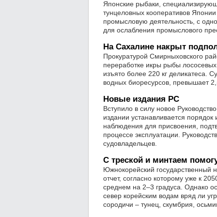
Японские рыбаки, специализирующ
тунцеловных кооперативов Японии 
промысловую деятельность, с одной
для ослабления промыслового пре
На Сахалине накрыт подпо
Прокуратурой Смирныховского рай
переработке икры рыбы лососевых
изъято более 220 кг деликатеса. 
водных биоресурсов, превышает 2,
Новые издания РС
Вступило в силу новое Руководств
издании устанавливается порядок 
наблюдения для присвоения, подт
процессе эксплуатации. Руководств
судовладельцев.
С треской и минтаем помог
Южнокорейский государственный н
отчет, согласно которому уже к 20
среднем на 2–3 градуса. Однако о
север корейским водам вряд ли уг
сородичи – тунец, скумбрия, осьми