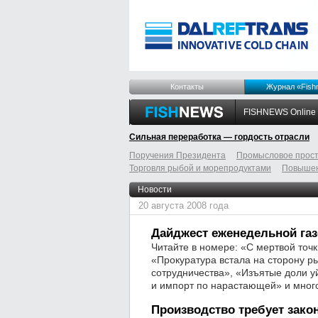
Контакты
Журнал «Fish
FISHNEWS Online
Сильная переработка — гордость отрасли
Поручения Президента
Промысловое прост
Торговля рыбой и морепродуктами
Повышен
odnoklassniki
tumblr
livejournal
Новости
20 августа 2008 года
Дайджест еженедельной газе
Читайте в номере: «С мертвой точк
«Прокуратура встала на сторону ры
сотрудничества», «Изъятые доли уй
и импорт по нарастающей» и много
Производство требует зако