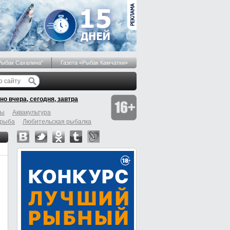
Рыбак Сахалина"
Газета «Рыбак Камчатки»
но вчера, сегодня, завтра
бы
Аквакультура
 рыба
Любительская рыбалка