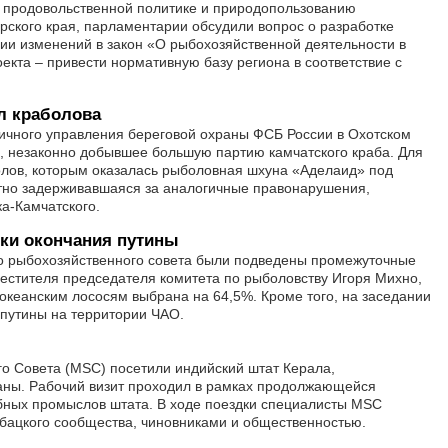
о продовольственной политике и природопользованию
ского края, парламентарии обсудили вопрос о разработке
нии изменений в закон «О рыбохозяйственной деятельности в
екта – привести нормативную базу региона в соответствие с
л краболова
ичного управления береговой охраны ФСБ России в Охотском
, незаконно добывшее большую партию камчатского краба. Для
олов, которым оказалась рыболовная шхуна «Аделаид» под
но задерживавшаяся за аналогичные правонарушения,
ка-Камчатского.
оки окончания путины
го рыбохозяйственного совета были подведены промежуточные
аместителя председателя комитета по рыболовству Игоря Михно,
оокеанским лососям выбрана на 64,5%. Кроме того, на заседании
 путины на территории ЧАО.
о Совета (MSC) посетили индийский штат Керала,
аны. Рабочий визит проходил в рамках продолжающейся
ных промыслов штата. В ходе поездки специалисты MSC
бацкого сообщества, чиновниками и общественностью.