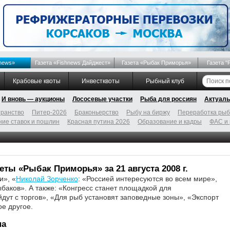
news»
Газета «Fishnews Дайджест»
Газета «Рыбак Приморья»
Газета "
Крабовые квоты
Инвестквоты
Рыбный клуб
И вновь — аукционы
Лососевые участки
Рыба для россиян
Актуаль
ранство
Питер-2026
Браконьерство
Рыбу на биржу
Переработка ры
ие ставок и пошлин
Красная путина 2026
Образование и кадры
ФАС и
ты «Рыбак Приморья» за 21 августа 2008 г.
и», «
Николай Зорченко
: «Россией интересуются во всем мире»,
баков». А также: «Конгресс станет площадкой для
дут с торгов», «Для рыб установят заповедные зоны», «Экспорт
е другое.
на