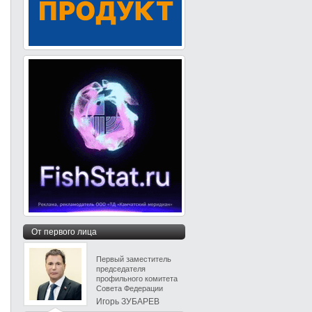
От первого лица
Первый заместитель
председателя
профильного комитета
Совета Федерации
Игорь ЗУБАРЕВ