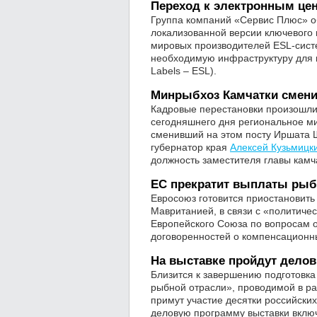
Переход к электронным це
Группа компаний «Сервис Плюс» о
локализованной версии ключевого 
мировых производителей ESL-систе
необходимую инфраструктуру для п
Labels – ESL).
Минрыбхоз Камчатки смени
Кадровые перестановки произошли 
сегодняшнего дня региональное ми
сменивший на этом посту Иршата 
губернатор края
Алексей Кузьмицк
должность заместителя главы камч
ЕС прекратит выплаты рыб
Евросоюз готовится приостановить
Мавританией, в связи с «политичес
Европейского Союза по вопросам 
договоренностей о компенсационны
На выставке пройдут дело
Близится к завершению подготовк
рыбной отрасли», проводимой в ра
примут участие десятки российски
деловую программу выставки вклю