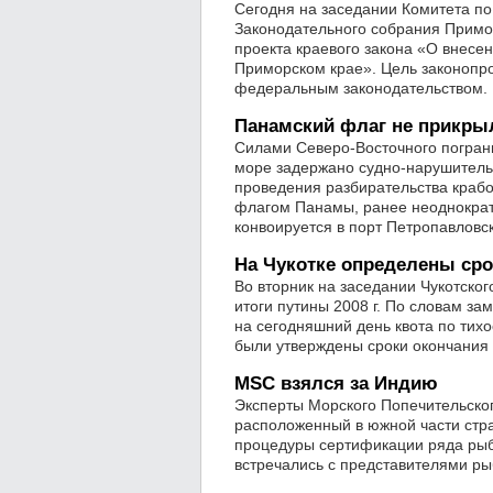
Сегодня на заседании Комитета п
Законодательного собрания Примор
проекта краевого закона «О внесе
Приморском крае». Цель законопро
федеральным законодательством.
Панамский флаг не прикры
Силами Северо-Восточного погран
море задержано судно-нарушитель
проведения разбирательства краб
флагом Панамы, ранее неоднократ
конвоируется в порт Петропавловс
На Чукотке определены ср
Во вторник на заседании Чукотско
итоги путины 2008 г. По словам з
на сегодняшний день квота по тих
были утверждены сроки окончания
MSC взялся за Индию
Эксперты Морского Попечительског
расположенный в южной части стр
процедуры сертификации ряда рыб
встречались с представителями ры