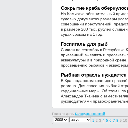
Сокрытие краба обернуло
На Камчатке обвинительный пригов
судовых документах размеры улово
совершении преступлений, предусмо
в размере 200 тыс. рублей с лиш
судах сроком на 1 год.
Госпиталь для рыб
С июля по сентябрь в Республике 
призванный выявлять и пресекать 
аквакультуры и в природной сред
просвещению рыбаков и аквафермер
Рыбная отрасль нуждается 
В Краснодарском крае идет разраб
региона. Для спасения рыбной отр
кардинальные меры. Об этом шла 
Александра Ткачева с заместителя
руководителями правоохранительн
Поиск по дате /
Календарь новостей
1
2
3
4
5
6
7
8
9
10