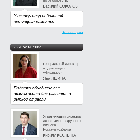
по рыболовству
Василий СОКОЛОВ
У аквакультуры большой
потенциал развития
Все интервью
Личное мнение
Генеральный директор
медиахолдинга
«Фишньюс»
Яна ЯШИНА
Fishnews объединил все
возможности для развития в
рыбной отрасли
Управляющий директор
департамента крупного
бизнеса
Россельхозбанка
Кирилл КОСТЫНА