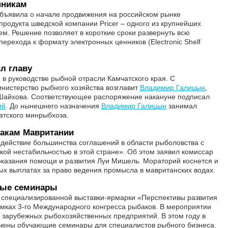
нникам
бъявила о начале продвижения на российском рынке
продукта шведской компании Pricer – одного из крупнейших
м. Решение позволяет в короткие сроки развернуть всю
ерехода к формату электронных ценников (Electronic Shelf
л главу
в руководстве рыбной отрасли Камчатского края. С
нистерство рыбного хозяйства возглавит
Владимир Галицын
,
Шайхова. Соответствующее распоряжение накануне подписал
ий
. До нынешнего назначения
Владимир Галицын
занимал
атского минрыбхоза.
акам Мавритании
 действие большинства соглашений в области рыболовства с
кой нестабильностью в этой стране». Об этом заявил комиссар
оказания помощи и развития Луи Мишель. Мораторий коснется и
х выплатах за право ведения промысла в мавританских водах.
вые семинары
а специализированной выставки-ярмарки «Перспективы развития
мках 3-го Международного конгресса рыбаков. В мероприятии
х зарубежных рыбохозяйственных предприятий. В этом году в
чены обучающие семинары для специалистов рыбного бизнеса.