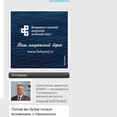
Все материалы
Интервью
Заместитель директора
ВНИРО — руководитель
Тихоокеанского
филиала института
Алексей БАЙТАЛЮК
Потом мы будем только
вспоминать о тропических