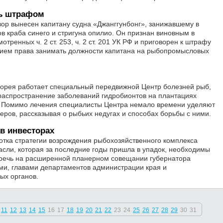
сь штрафом
ор вынесен капитану судна «Джанггунбонг», занижавшему в
в краба синего и стригуна опилио. Он признан виновным в
тренных ч. 2 ст. 253, ч. 2 ст. 201 УК РФ и приговорен к штрафу
ением права занимать должности капитана на рыбопромысловых
Корея работает специальный передвижной Центр болезней рыб,
распространение заболеваний гидробионтов на плантациях
е. Помимо лечения специалисты Центра немало времени уделяют
ов, рассказывая о рыбьих недугах и способах борьбы с ними.
в инвесторах
отка стратегии возрождения рыбохозяйственного комплекса
асли, которая за последние годы пришла в упадок, необходимы
речь на расширенной планерном совещании губернатора
ми, главами департаментов администрации края и
ых органов.
11
12
13
14
15
16
17
18
19
20
21
22
23
24
25
26
27
28
29
30
31