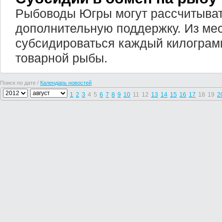
Рыбоводы Югры могут рассчитыват
дополнительную поддержку. Из мес
субсидироваться каждый килогра
товарной рыбы.
Поиск по дате /
Календарь новостей
1
2
3
4
5
6
7
8
9
10
11
12
13
14
15
16
17
18
19
2