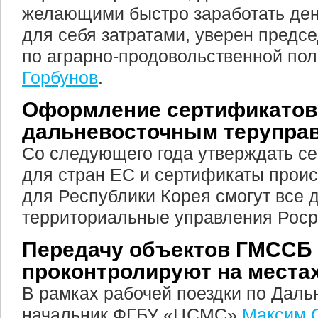
желающими быстро заработать де
для себя затратами, уверен предс
по аграрно-продовольственной по
Горбунов
.
Оформление сертификатов
дальневосточным терупра
Со следующего года утверждать с
для стран ЕС и сертификаты прои
для Республики Корея смогут все 
территориальные управления Роср
Передачу объектов ГМССБ
проконтролируют на места
В рамках рабочей поездки по Даль
начальник ФГБУ «ЦСМС»
Максим 