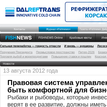
Контакты
Журнал «Fishnews»
Газета «Fishnews Дай
FISHNEWS Online
Крабовые квоты
Инв
Сильная переработка — гордость отрасли
И вновь — аукционы
Лосос
Поручения Президента
Промысловое пространство
Питер-2026
Брако
Торговля рыбой и морепродуктами
Повышение ставок и пошлин
Красная
Новости
13 августа 2012 года
Правовая система управле
быть комфортной для бизн
Рыбаки и рыбоводы, которые инвес
верят в ее развитие, должны иметь