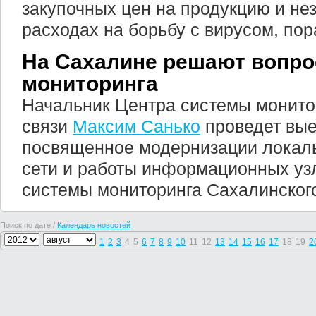
закупочных цен на продукцию и н
расходах на борьбу с вирусом, п
На Сахалине решают вопро
мониторинга
Начальник Центра системы монито
связи
Максим Санько
проведет вые
посвященное модернизации локал
сети и работы информационных уз
системы мониторинга Сахалинско
Поиск по дате /
Календарь новостей
1
2
3
4
5
6
7
8
9
10
11
12
13
14
15
16
17
18
19
2