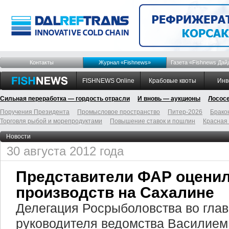
Контакты
Журнал «Fishnews»
Газета «Fishnews Дай
FISHNEWS Online
Крабовые квоты
Инв
Сильная переработка — гордость отрасли
И вновь — аукционы
Лосос
Поручения Президента
Промысловое пространство
Питер-2026
Брако
Торговля рыбой и морепродуктами
Повышение ставок и пошлин
Красная
Новости
30 августа 2012 года
Представители ФАР оценил
производств на Сахалине
Делегация Росрыболовства во глав
руководителя ведомства Василие