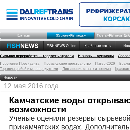
Контакты
Журнал «Fishnews»
Газета «Fishnews Дай
FISHNEWS Online
Крабовые квоты
Инв
Сильная переработка — гордость отрасли
И вновь — аукционы
Лосос
Поручения Президента
Промысловое пространство
Питер-2026
Брако
Торговля рыбой и морепродуктами
Повышение ставок и пошлин
Красная
Новости
12 мая 2016 года
Камчатские воды открыва
возможности
Ученые оценили резервы сырьевой
прикамчатских водах. Дополнител