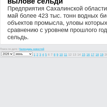
вылове сельди
Предприятия Сахалинской области
май более 423 тыс. тонн водных б
объектов промысла, уловы которы
сравнению с уровнем прошлого год
сельдь.
Поиск по дате /
Календарь новостей
1
2
3
4
5
6
7
8
9
10
11
12
13
14
15
16
17
18
19
2