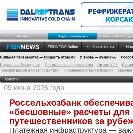
Контакты
Журнал «Fishnews»
Газета «Fishnews Дай
FISHNEWS Online
Крабовые квоты
Инв
Сильная переработка — гордость отрасли
И вновь — аукционы
Лосос
Поручения Президента
Промысловое пространство
Питер-2026
Брако
Торговля рыбой и морепродуктами
Повышение ставок и пошлин
Красная
Новости
09 июня 2026 года
Россельхозбанк обеспечив
«бесшовные» расчеты для 
путешественников за рубе
Платежная инфраструктура — ва