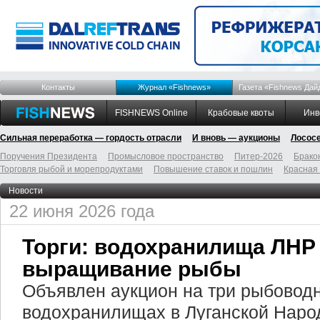
Контакты
Журнал «Fishnews»
Газета «Fishnews Дай
FISHNEWS Online
Крабовые квоты
Инв
Сильная переработка — гордость отрасли
И вновь — аукционы
Лосос
Поручения Президента
Промысловое пространство
Питер-2026
Брако
Торговля рыбой и морепродуктами
Повышение ставок и пошлин
Красная
Новости
22 июня 2026 года
Торги: водохранилища ЛНР
выращивание рыбы
Объявлен аукцион на три рыбоводн
водохранилищах в Луганской Наро