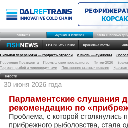
Контакты
Журнал «Fishnews»
Газета «Fishnews Дай
FISHNEWS Online
Крабовые квоты
Инв
Сильная переработка — гордость отрасли
И вновь — аукционы
Лосос
Поручения Президента
Промысловое пространство
Питер-2026
Брако
Торговля рыбой и морепродуктами
Повышение ставок и пошлин
Красная
Новости
30 июня 2026 года
Парламентские слушания д
рекомендацию по «прибре
Проблема, с которой столкнулись 
прибрежного рыболовства, стала о