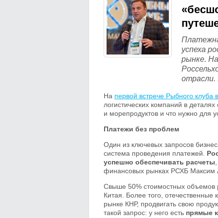
«бесшо
путеше
Платежна
успеха р
рынке. Н
Россельхо
отрасли. 
На
первой встрече Рыбного клуба 
логистических компаний в деталях 
и морепродуктов и что нужно для у
Платежи без проблем
Один из ключевых запросов бизне
система проведения платежей.
Ро
успешно обеспечивать расчеты
финансовых рынках РСХБ Максим 
Свыше 50% стоимостных объемов р
Китая. Более того, отечественные 
рынке КНР, продвигать свою проду
такой запрос: у него есть
прямые к