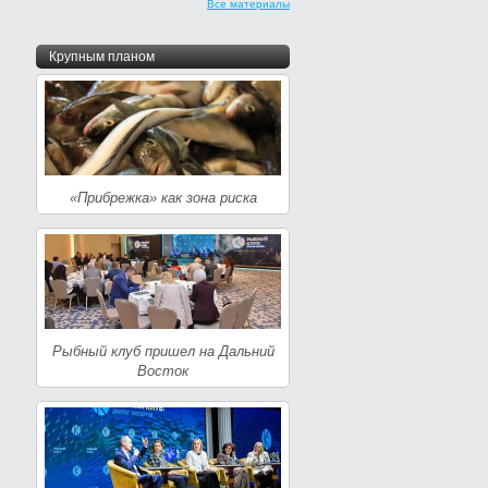
Все материалы
Крупным планом
«Прибрежка» как зона риска
Рыбный клуб пришел на Дальний
Восток