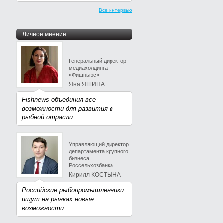
Все интервью
Личное мнение
Генеральный директор
медиахолдинга
«Фишньюс»
Яна ЯШИНА
Fishnews объединил все
возможности для развития в
рыбной отрасли
Управляющий директор
департамента крупного
бизнеса
Россельхозбанка
Кирилл КОСТЫНА
Российские рыбопромышленники
ищут на рынках новые
возможности