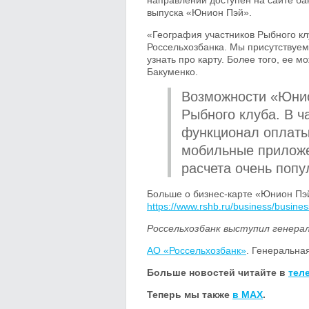
направлений доступен на сайте ба
выпуска «Юнион Пэй».
«География участников Рыбного кл
Россельхозбанка. Мы присутствуем
узнать про карту. Более того, ее 
Бакуменко.
Возможности «Юнио
Рыбного клуба. В ч
функционал оплаты 
мобильные приложе
расчета очень попу
Больше о бизнес-карте «Юнион Пэй
https://www.rshb.ru/business/busi
Россельхозбанк выступил генерал
АО «Россельхозбанк»
. Генеральна
Больше новостей читайте в
тел
Теперь мы также
в MAX
.