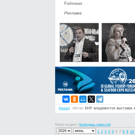
Fishnews
Реклама
Назад
Метки:
КНР
владивосток
выставка
Поиск по дате /
Календарь новостей
1
2
3
4
5
6
7
8
9
10