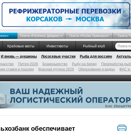
news»
Газета «Fishnews Дайджест»
Газета «Рыбак Приморья»
Газета "
Крабовые квоты
Инвестквоты
Рыбный клуб
И вновь — аукционы
Лососевые участки
Рыба для россиян
Актуаль
ранство
Питер-2026
Браконьерство
Рыбу на биржу
Переработка ры
ие ставок и пошлин
Красная путина 2026
Образование и кадры
ФАС и
ьхозбанк обеспечивает