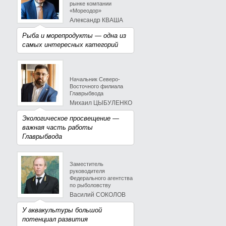
рынке компании
«Мореодор»
Александр КВАША
Рыба и морепродукты — одна из
самых интересных категорий
Начальник Северо-
Восточного филиала
Главрыбвода
Михаил ЦЫБУЛЕНКО
Экологическое просвещение —
важная часть работы
Главрыбвода
Заместитель
руководителя
Федерального агентства
по рыболовству
Василий СОКОЛОВ
У аквакультуры большой
потенциал развития