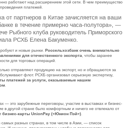
нно работают над расширением этой сети. В чем преимущество
и проведения платежей.
а от партнеров в Китае зачисляется на ваши
банке в течение примерно часа-полутора», —
ече Рыбного клуба руководитель Приморского
иала РСХБ Елена Бакуменко.
пробуют и новые рынки.
Россельхозбанк очень внимательно
авлениями для отечественного экспорта
, чтобы заранее
ости для торговых операций.
лько отправляют продукцию на экспорт, но и обращаются за
обслуживают флот. РСХБ организовал серьезную экспертизу,
ты платежей за услуги, оказываемые нашим
ом
.
х — это зарубежные переговоры, участие в выставках и бизнес-
ие в другой стране было комфортным и ничего не отвлекало от
ет
бизнес-карты UnionPay («Юнион Пэй»)
.
 самых разных странах, в том числе в Азии, — список