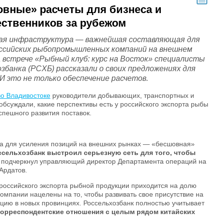
вные» расчеты для бизнеса и
ственников за рубежом
я инфраструктура — важнейшая составляющая для
оссийских рыбопромышленных компаний на внешнем
а встрече «Рыбный клуб: курс на Восток» специалисты
збанка (РСХБ) рассказали о своих предложениях для
И это не только обеспечение расчетов.
во Владивостоке
руководители добывающих, транспортных и
обсуждали, какие перспективы есть у российского экспорта рыбы
спешного развития поставок.
са для усиления позиций на внешних рынках — «бесшовная»
ссельхозбанк выстроил серьезную сеть для того, чтобы
, подчеркнул управляющий директор Департамента операций на
Ардатов.
оссийского экспорта рыбной продукции приходится на долю
компании нацелены на то, чтобы развивать свое присутствие на
кцию в новых провинциях. Россельхозбанк полностью учитывает
орреспондентские отношения с целым рядом китайских