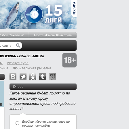
Рыбак Сахалина"
Газета «Рыбак Камчатки»
но вчера, сегодня, завтра
бы
Аквакультура
 рыба
Любительская рыбалка
Опрос
Какое решение будет принято по
максимальному сроку
строительства судов под крабовые
квоты?
Вообще уберут ограничение по
срокам постройки