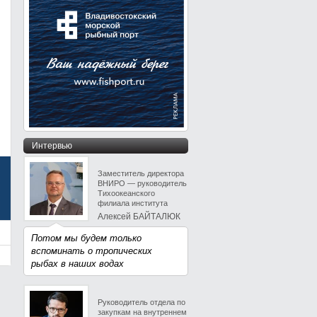
Интервью
Заместитель директора
ВНИРО — руководитель
Тихоокеанского
филиала института
Алексей БАЙТАЛЮК
Потом мы будем только
вспоминать о тропических
рыбах в наших водах
Руководитель отдела по
закупкам на внутреннем