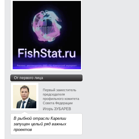
От первого лица
Первый заместитель
председателя
профильного комитета
Совета Федерации
Игорь ЗУБАРЕВ
В рыбной отрасли Карелии
запущен целый ряд важных
проектов