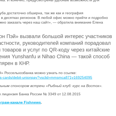
нка. И конечно, предусмотрены удобные возможности для
уба достаточно обширна, так же как и география
 в десятках регионов. В любой офис можно прийти и подробно
можно заказать через наш сайт», — обратила внимание Елена
н Пэй» вызвали большой интерес участников
астности, руководителей компаний порадовал
товаров и услуг по QR-коду через китайские
ния Yunshanfu и Nihao China — такой способ
лярен в КНР.
» Россельхозбанка можно узнать по ссылке:
ness-cards/debit-unionpay?ysclid=mmsmca871y169254095
ьным спонсором встречи «Рыбный клуб: курс на Восток».
я лицензия Банка России № 3349 от 12.08.2015
еграм-канале Fishnews
.