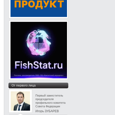
От первого лица
Первый заместитель
председателя
профильного комитета
Совета Федерации
Игорь ЗУБАРЕВ