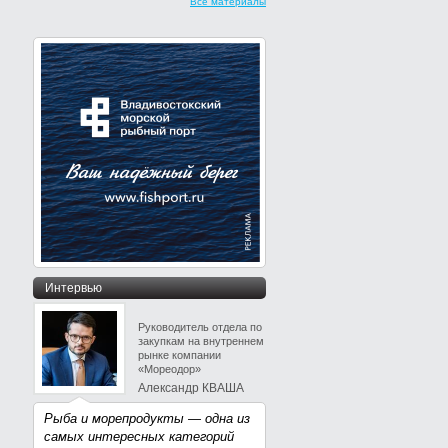
Все материалы
Интервью
Руководитель отдела по
закупкам на внутреннем
рынке компании
«Мореодор»
Александр КВАША
Рыба и морепродукты — одна из
самых интересных категорий