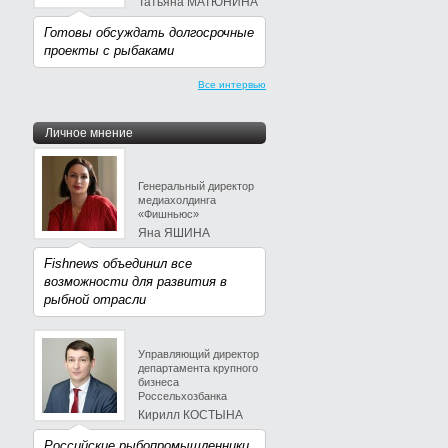
Татьяна МАТЮНИНА
Готовы обсуждать долгосрочные
проекты с рыбаками
Все интервью
Личное мнение
Генеральный директор
медиахолдинга
«Фишньюс»
Яна ЯШИНА
Fishnews объединил все
возможности для развития в
рыбной отрасли
Управляющий директор
департамента крупного
бизнеса
Россельхозбанка
Кирилл КОСТЫНА
Российские рыбопромышленники