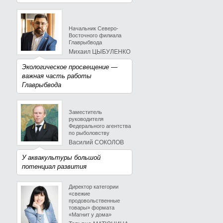
Начальник Северо-
Восточного филиала
Главрыбвода
Михаил ЦЫБУЛЕНКО
Экологическое просвещение —
важная часть работы
Главрыбвода
Заместитель
руководителя
Федерального агентства
по рыболовству
Василий СОКОЛОВ
У аквакультуры большой
потенциал развития
Директор категории
«свежие
продовольственные
товары» формата
«Магнит у дома»