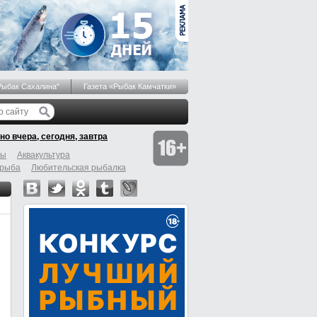
Рыбак Сахалина"
Газета «Рыбак Камчатки»
но вчера, сегодня, завтра
бы
Аквакультура
 рыба
Любительская рыбалка