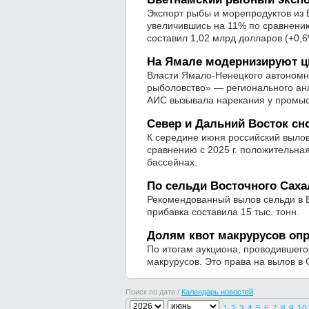
Экспорт рыбы и морепродуктов из 
увеличившись на 11% по сравнени
составил 1,02 млрд долларов (+0,6
На Ямале модернизируют 
Власти Ямало-Ненецкого автономн
рыболовство» — регионального ан
АИС вызывала нарекания у промыс
Север и Дальний Восток сн
К середине июня российский вылов
сравнению с 2025 г. положительн
бассейнах.
По сельди Восточного Саха
Рекомендованный вылов сельди в В
прибавка составила 15 тыс. тонн.
Долям квот макрурусов оп
По итогам аукциона, проводившего
макрурусов. Это права на вылов в
Поиск по дате /
Календарь новостей
1
2
3
4
5
6
7
8
9
10