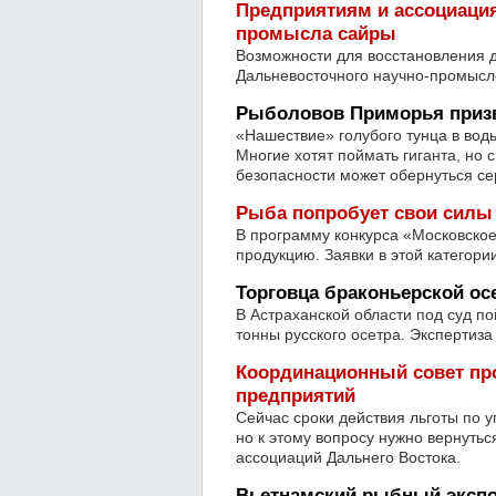
Предприятиям и ассоциаци
промысла сайры
Возможности для восстановления 
Дальневосточного научно-промысло
Рыболовов Приморья призв
«Нашествие» голубого тунца в вод
Многие хотят поймать гиганта, но
безопасности может обернуться се
Рыба попробует свои силы 
В программу конкурса «Московско
продукцию. Заявки в этой категори
Торговца браконьерской ос
В Астраханской области под суд п
тонны русского осетра. Экспертиза
Координационный совет пр
предприятий
Сейчас сроки действия льготы по 
но к этому вопросу нужно вернуть
ассоциаций Дальнего Востока.
Вьетнамский рыбный экспор