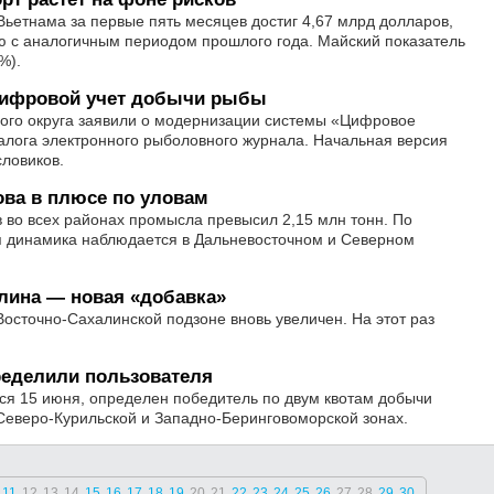
Вьетнама за первые пять месяцев достиг 4,67 млрд долларов,
ю с аналогичным периодом прошлого года. Майский показатель
%).
цифровой учет добычи рыбы
ого округа заявили о модернизации системы «Цифровое
алога электронного рыболовного журнала. Начальная версия
ловиков.
ова в плюсе по уловам
 во всех районах промысла превысил 2,15 млн тонн. По
ая динамика наблюдается в Дальневосточном и Северном
лина — новая «добавка»
осточно-Сахалинской подзоне вновь увеличен. На этот раз
ределили пользователя
ся 15 июня, определен победитель по двум квотам добычи
 Северо-Курильской и Западно-Беринговоморской зонах.
11
12
13
14
15
16
17
18
19
20
21
22
23
24
25
26
27
28
29
30