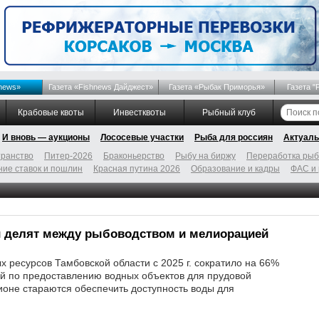
news»
Газета «Fishnews Дайджест»
Газета «Рыбак Приморья»
Газета "
Крабовые квоты
Инвестквоты
Рыбный клуб
И вновь — аукционы
Лососевые участки
Рыба для россиян
Актуаль
ранство
Питер-2026
Браконьерство
Рыбу на биржу
Переработка ры
ие ставок и пошлин
Красная путина 2026
Образование и кадры
ФАС и
 делят между рыбоводством и мелиорацией
х ресурсов Тамбовской области с 2025 г. сократило на 66%
й по предоставлению водных объектов для прудовой
гионе стараются обеспечить доступность воды для