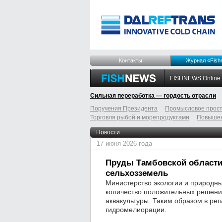
Контакты
Журнал «Fish
FISHNEWS Online
Сильная переработка — гордость отрасли
Поручения Президента
Промысловое прост
Торговля рыбой и морепродуктами
Повышен
odnoklassniki
tumblr
livejournal
Новости
17 июня 2026 года
Пруды Тамбовской области
сельхозземель
Министерство экологии и природны
количество положительных решени
аквакультуры. Таким образом в ре
гидромелиорации.