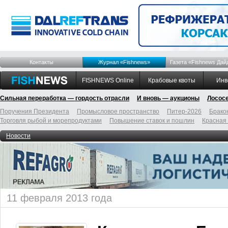
Контакты
Журнал «Fishnews»
Газета «Fishnews Дай
FISHNEWS Online
Крабовые квоты
Инв
Сильная переработка — гордость отрасли
И вновь — аукционы
Лосос
Поручения Президента
Промысловое пространство
Питер-2026
Брако
Торговля рыбой и морепродуктами
Повышение ставок и пошлин
Красная
Новости
11 февраля 2013 года