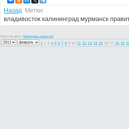
Назад
Метки:
владивосток
калининград
мурманск
прави
Поиск по дате /
Календарь новостей
1
2
3
4
5
6
7
8
9
10
11
12
13
14
15
16
17
18
19
2