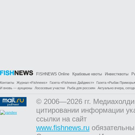
FISHNEWS Online
Крабовые квоты
Инвестквоты
Р
Контакты
Журнал «Fishnews»
Газета «Fishnews Дайджест»
Газета «Рыбак Приморь
И вновь — аукционы
Лососевые участки
Рыба для россиян
Актуально вчера, сегодн
© 2006—2026 гг. Медиахолди
цитировании информации ук
ссылки на сайт
www.fishnews.ru
обязательны