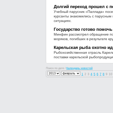
Долгий переход прошел с п
Учебный парусник «Паллада» посет
курсанты знакомились с парусным
ситуациях.
Государство готово помочь
Минфин рассмотрел обращение по
моряков, погибших в результате к
Карельская рыба охотно ид
Рыбохозяйственная отрасль Карели
поставки карельской рыбопродукци
Поиск по дате /
Календарь новостей
1
2
3
4
5
6
7
8
9
10