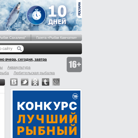
Рыбак Сахалина"
Газета «Рыбак Камчатки»
но вчера, сегодня, завтра
бы
Аквакультура
 рыба
Любительская рыбалка