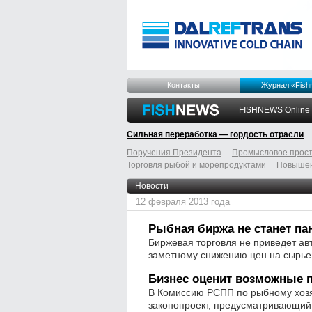
Контакты
Журнал «Fish
FISHNEWS Online
Сильная переработка — гордость отрасли
Поручения Президента
Промысловое прост
Торговля рыбой и морепродуктами
Повышен
odnoklassniki
tumblr
livejournal
Новости
12 февраля 2013 года
Рыбная биржа не станет па
Биржевая торговля не приведет ав
заметному снижению цен на сырье,
Бизнес оценит возможные п
В Комиссию РСПП по рыбному хозя
законопроект, предусматривающий