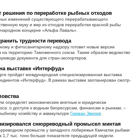
т решения по переработке рыбных отходов
льных изменений существующего перерабатывающего
ственную муку и жир из отходов переработки красной рыбы
ународном концерне «Альфа Лаваль».
транить трудности перевода
ному и фитосанитарному надзору готовит новые версии
в на территорию Таможенного союза. Таким образом ведомство
ереводе документа для стран-экспортеров.
на выставке «Интерфуд»
урге пройдет международная специализированная выставка
гредиентов «Интерфуд». В рамках выставки запланирован смотр-
ловства
ли определят экономические внятные и юридически
оса: о доступе к водным биоресурсам, финансам и рынкам, –
рыбному хозяйству и аквакультуре
Герман Зверев
.
ивизировался снюрреводный промысел минтая
нюрреводном промысле у западного побережья Камчатки рыбаки
на 1,7 тыс. тонн больше показателя предыдущей недели.