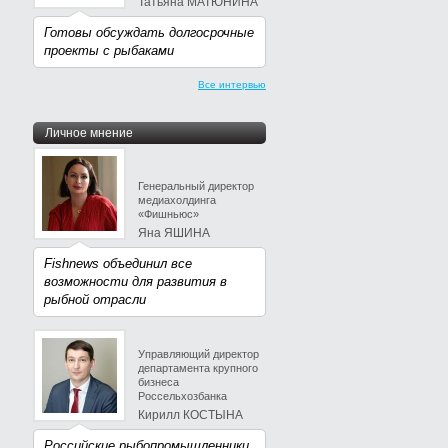
Татьяна МАТЮНИНА
Готовы обсуждать долгосрочные
проекты с рыбаками
Все интервью
Личное мнение
Генеральный директор
медиахолдинга
«Фишньюс»
Яна ЯШИНА
Fishnews объединил все
возможности для развития в
рыбной отрасли
Управляющий директор
департамента крупного
бизнеса
Россельхозбанка
Кирилл КОСТЫНА
Российские рыбопромышленники