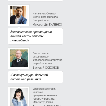
Начальник Северо-
Восточного филиала
Главрыбвода
Михаил ЦЫБУЛЕНКО
Экологическое просвещение —
важная часть работы
Главрыбвода
Заместитель
руководителя
Федерального агентства
по рыболовству
Василий СОКОЛОВ
У аквакультуры большой
потенциал развития
Директор категории
«свежие
продовольственные
товары» формата
«Магнит у дома»