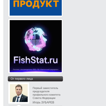
От первого лица
Первый заместитель
председателя
профильного комитета
Совета Федерации
Игорь ЗУБАРЕВ