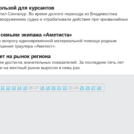
ользой для курсантов
ил Сингапур. Во время долгого перехода из Владивостока
 вооружением судна и отрабатывали действия при чрезвычайных
 семьям экипажа «Аметиста»
 вопросу единовременной материальной помощи родным
рушения траулера «Аметист».
ет на рынок региона
и достигла значительных показателей. За последние пять лет
и на местный рынок выросли в семь раз.
11
12
13
14
15
16
17
18
19
20
21
22
23
24
25
26
27
28