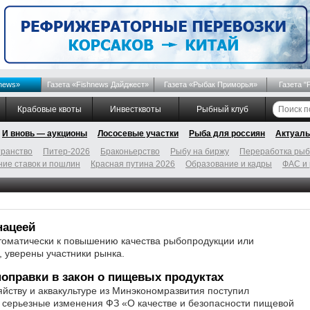
news»
Газета «Fishnews Дайджест»
Газета «Рыбак Приморья»
Газета "
Крабовые квоты
Инвестквоты
Рыбный клуб
И вновь — аукционы
Лососевые участки
Рыба для россиян
Актуаль
ранство
Питер-2026
Браконьерство
Рыбу на биржу
Переработка ры
ие ставок и пошлин
Красная путина 2026
Образование и кадры
ФАС и
нацеей
томатически к повышению качества рыбопродукции или
 уверены участники рынка.
оправки в закон о пищевых продуктах
йству и аквакультуре из Минэкономразвития поступил
 серьезные изменения ФЗ «О качестве и безопасности пищевой