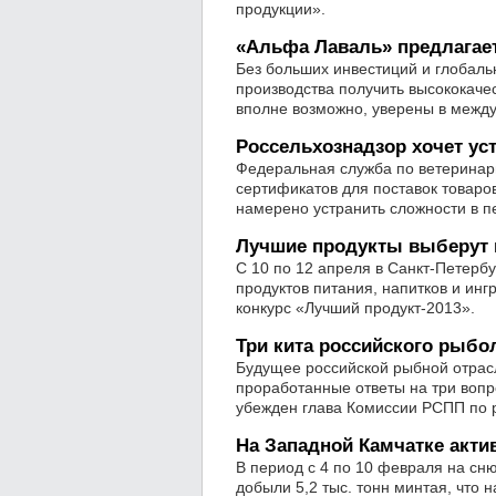
продукции».
«Альфа Лаваль» предлагае
Без больших инвестиций и глоба
производства получить высококаче
вполне возможно, уверены в межд
Россельхознадзор хочет ус
Федеральная служба по ветеринар
сертификатов для поставок товаро
намерено устранить сложности в п
Лучшие продукты выберут 
С 10 по 12 апреля в Санкт-Петерб
продуктов питания, напитков и ин
конкурс «Лучший продукт-2013».
Три кита российского рыбо
Будущее российской рыбной отрас
проработанные ответы на три вопр
убежден глава Комиссии РСПП по 
На Западной Камчатке акт
В период с 4 по 10 февраля на с
добыли 5,2 тыс. тонн минтая, что 