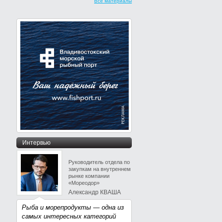
Все материалы
Интервью
Руководитель отдела по
закупкам на внутреннем
рынке компании
«Мореодор»
Александр КВАША
Рыба и морепродукты — одна из
самых интересных категорий