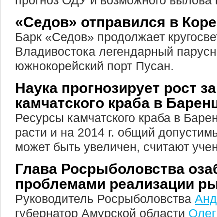
прогноз ОДУ и возможного вылова н
«Седов» отправился в Кор
Барк «Седов» продолжает кругосве
Владивостока легендарный парусни
южнокорейский порт Пусан.
Наука прогнозирует рост з
камчатского краба в Барен
Ресурсы камчатского краба в Баре
расти и на 2014 г. общий допустим
может быть увеличен, считают уче
Глава Росрыболовства оза
проблемами реализации р
Руководитель Росрыболовства
Анд
губернатор Амурской области
Олег