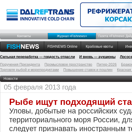
Контакты
Журнал «Fishnews»
Газета «Fishnews Дай
FISHNEWS Online
Крабовые квоты
Инв
Сильная переработка — гордость отрасли
И вновь — аукционы
Лосос
Поручения Президента
Промысловое пространство
Питер-2026
Брако
Торговля рыбой и морепродуктами
Повышение ставок и пошлин
Красная
Новости
05 февраля 2013 года
Рыбе ищут подходящий ста
Уловы, добытые на российских суд
территориального моря России, д
следует признавать иностранным т