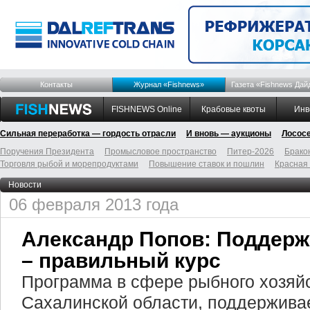
Контакты
Журнал «Fishnews»
Газета «Fishnews Дай
FISHNEWS Online
Крабовые квоты
Инв
Сильная переработка — гордость отрасли
И вновь — аукционы
Лосос
Поручения Президента
Промысловое пространство
Питер-2026
Брако
Торговля рыбой и морепродуктами
Повышение ставок и пошлин
Красная
Новости
06 февраля 2013 года
Александр Попов: Поддерж
– правильный курс
Программа в сфере рыбного хозяйс
Сахалинской области, поддерживае