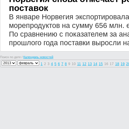
поставок
В январе Норвегия экспортировал
морепродуктов на сумму 656 млн. ев
По сравнению с показателем за а
прошлого года поставки выросли н
Поиск по дате /
Календарь новостей
1
2
3
4
5
6
7
8
9
10
11
12
13
14
15
16
17
18
19
2