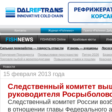
Контакты
Журнал «Fishnews»
Газета «Fishnews Дай
FISHNEWS Online
Крабовые квоты
Инв
Сильная переработка — гордость отрасли
И вновь — аукционы
Лосос
Поручения Президента
Промысловое пространство
Питер-2026
Брако
Торговля рыбой и морепродуктами
Повышение ставок и пошлин
Красная
Новости
15 февраля 2013 года
Следственный комитет вы
руководителя Росрыболов
Следственный комитет России возб
в отношении главы Федерального а