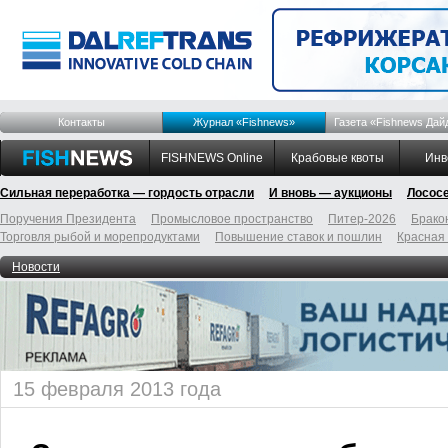
Контакты
Журнал «Fishnews»
Газета «Fishnews Дай
FISHNEWS Online
Крабовые квоты
Инв
Сильная переработка — гордость отрасли
И вновь — аукционы
Лосос
Поручения Президента
Промысловое пространство
Питер-2026
Брако
Торговля рыбой и морепродуктами
Повышение ставок и пошлин
Красная
Новости
15 февраля 2013 года