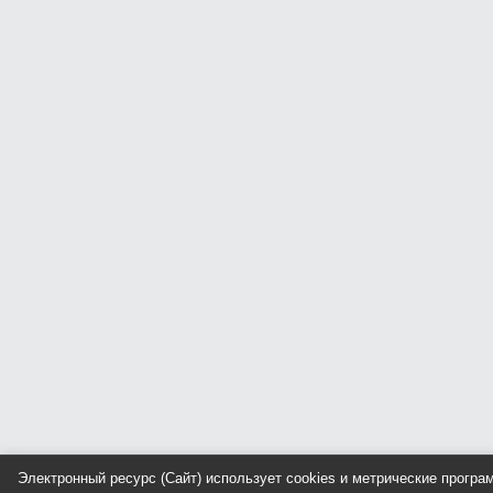
Электронный ресурс (Сайт) использует cookies и метрические прогр