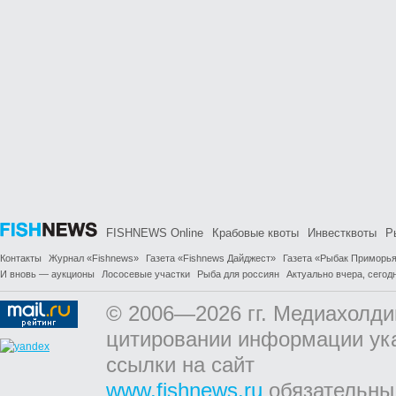
FISHNEWS Online
Крабовые квоты
Инвестквоты
Р
Контакты
Журнал «Fishnews»
Газета «Fishnews Дайджест»
Газета «Рыбак Приморь
И вновь — аукционы
Лососевые участки
Рыба для россиян
Актуально вчера, сегодн
© 2006—2026 гг. Медиахолди
цитировании информации ук
ссылки на сайт
www.fishnews.ru
обязательны