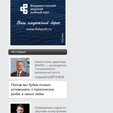
Интервью
Заместитель директора
ВНИРО — руководитель
Тихоокеанского
филиала института
Алексей БАЙТАЛЮК
Потом мы будем только
вспоминать о тропических
рыбах в наших водах
Руководитель отдела по
закупкам на внутреннем