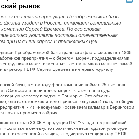
йский рынок
нно около трети продукции Преображенской базы
о флота уходит в Россию, отмечает генеральный
 компании Сергей Еремеев. По его словам,
тие готово увеличить поставки отечественным
ам при наличии спроса и приемлемых цен.
дников Преображенской базы тралового флота составляет 1935
работников предприятия – с берегом, морем, подразделениями.
во сотрудников может изменяться: летом немного меньше, зимой
ый директор ПБТФ Сергей Еремеев в интервью журналу
.
нской базы, в этом году флот компании поймал 25 тыс. тонн
ая в Охотском и Беринговом морях. «Также наши суда
 северную креветку в подзоне Приморье. Это объекты
нее, они валютоемкие и тоже приносят ощутимый вклад в общую
 предприятия. - Из «неодуемых» осваиваем кальмар в Беринговом
ся начать промысел сайры».
иционно около 30-35% продукции ПБТФ уходит на российский
. «Если взять селедку, то практически весь годовой улов будет
 тонн тихоокеанской сельди», - подчеркнул гендиректор ПБТФ.