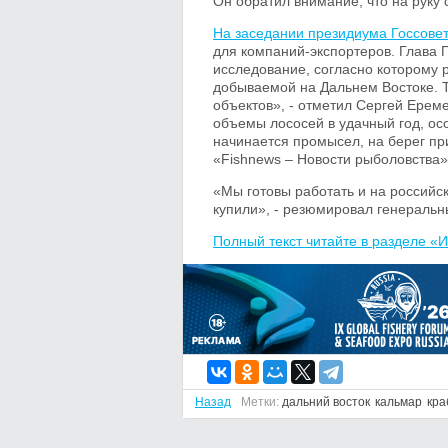
Он обратил внимание, что на руку
На заседании президиума Госсове
для компаний-экспортеров. Глава П
исследование, согласно которому 
добываемой на Дальнем Востоке. Т
объектов», - отметил Сергей Ерем
объемы лососей в удачный год, осо
начинается промысел, на берег пр
«Fishnews – Новости рыболовства».
«Мы готовы работать и на россий
купили», - резюмировал генераль
Полный текст читайте в разделе «И
Назад
Метки:
дальний восток
кальмар
кра