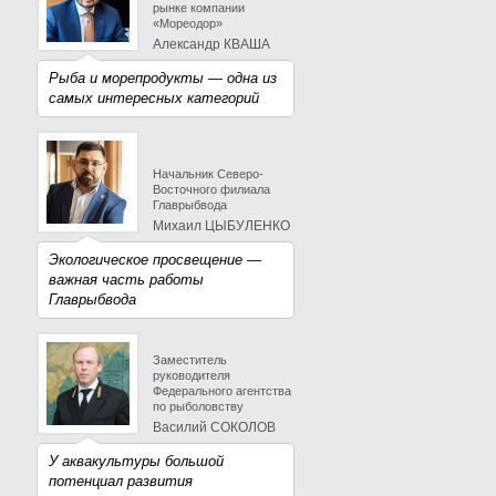
рынке компании
«Мореодор»
Александр КВАША
Рыба и морепродукты — одна из
самых интересных категорий
Начальник Северо-
Восточного филиала
Главрыбвода
Михаил ЦЫБУЛЕНКО
Экологическое просвещение —
важная часть работы
Главрыбвода
Заместитель
руководителя
Федерального агентства
по рыболовству
Василий СОКОЛОВ
У аквакультуры большой
потенциал развития