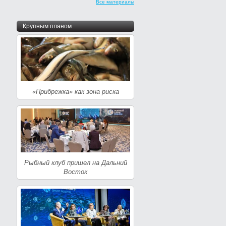
Все материалы
Крупным планом
«Прибрежка» как зона риска
Рыбный клуб пришел на Дальний
Восток