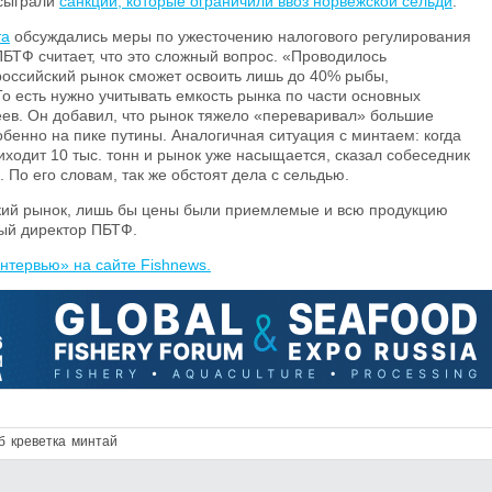
 сыграли
санкции, которые ограничили ввоз норвежской сельди
.
та
обсуждались меры по ужесточению налогового регулирования
БТФ считает, что это сложный вопрос.
«Проводилось
российский рынок сможет освоить лишь до 40% рыбы,
о есть нужно учитывать емкость рынка по части основных
еев. Он добавил, что рынок тяжело «переваривал» большие
бенно на пике путины. Аналогичная ситуация с минтаем: когда
иходит 10 тыс. тонн и рынок уже насыщается, сказал собеседник
 По его словам, так же обстоят дела с сельдью.
ский рынок, лишь бы цены были приемлемые и всю продукцию
ный директор ПБТФ.
нтервью» на сайте Fishnews.
б
креветка
минтай