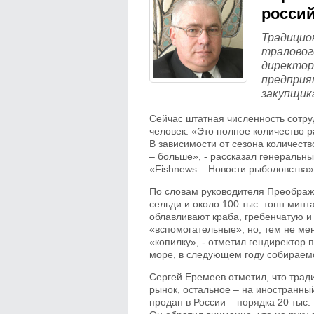
росси
Традицио
траловог
директор
предприя
закупщик
Сейчас штатная численность сотру
человек. «Это полное количество 
В зависимости от сезона количест
– больше», - рассказал генеральн
«Fishnews – Новости рыболовства»
По словам руководителя Преображе
сельди и около 100 тыс. тонн минт
облавливают краба, гребенчатую и
«вспомогательные», но, тем не ме
«копилку», - отметил гендиректор
море, в следующем году собираем
Сергей Еремеев отметил, что трад
рынок, остальное – на иностранный
продан в России – порядка 20 тыс.