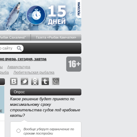
Рыбак Сахалина"
Газета «Рыбак Камчатки»
но вчера, сегодня, завтра
бы
Аквакультура
 рыба
Любительская рыбалка
Опрос
Какое решение будет принято по
максимальному сроку
строительства судов под крабовые
квоты?
Вообще уберут ограничение по
срокам постройки