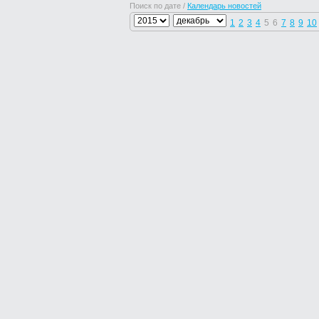
Поиск по дате /
Календарь новостей
1
2
3
4
5
6
7
8
9
10