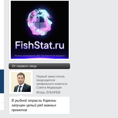
От первого лица
Первый заместитель
председателя
профильного комитета
Совета Федерации
Игорь ЗУБАРЕВ
В рыбной отрасли Карелии
запущен целый ряд важных
проектов