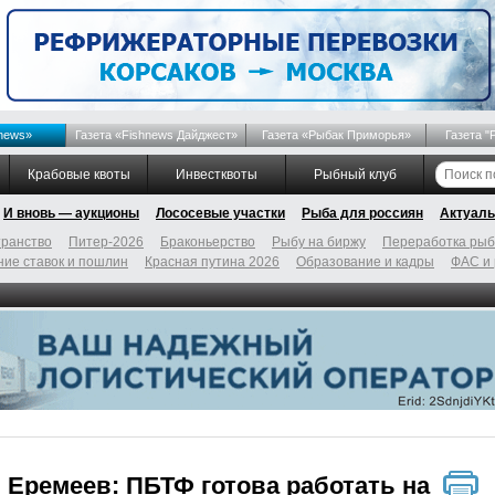
news»
Газета «Fishnews Дайджест»
Газета «Рыбак Приморья»
Газета "
Крабовые квоты
Инвестквоты
Рыбный клуб
И вновь — аукционы
Лососевые участки
Рыба для россиян
Актуаль
ранство
Питер-2026
Браконьерство
Рыбу на биржу
Переработка ры
ие ставок и пошлин
Красная путина 2026
Образование и кадры
ФАС и
 Еремеев: ПБТФ готова работать на