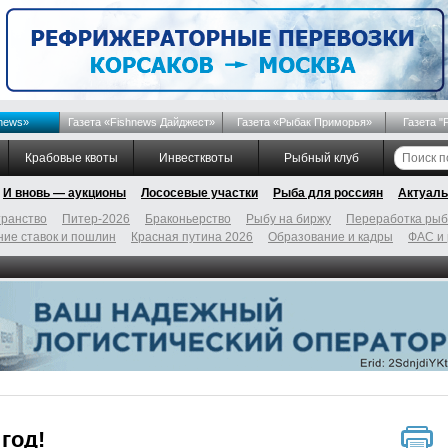
news»
Газета «Fishnews Дайджест»
Газета «Рыбак Приморья»
Газета "
Крабовые квоты
Инвестквоты
Рыбный клуб
И вновь — аукционы
Лососевые участки
Рыба для россиян
Актуаль
ранство
Питер-2026
Браконьерство
Рыбу на биржу
Переработка ры
ие ставок и пошлин
Красная путина 2026
Образование и кадры
ФАС и
год!