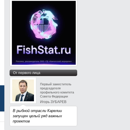
От первого лица
Первый заместитель
председателя
профильного комитета
Совета Федерации
Игорь ЗУБАРЕВ
В рыбной отрасли Карелии
запущен целый ряд важных
проектов