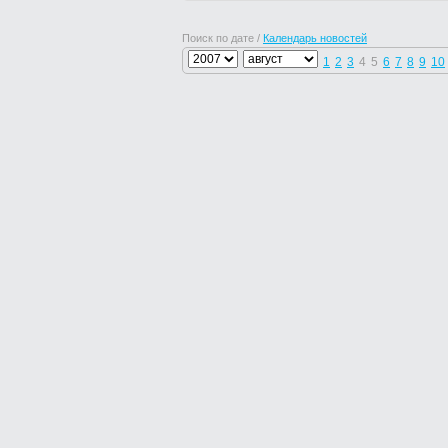
Поиск по дате /
Календарь новостей
1
2
3
4
5
6
7
8
9
10