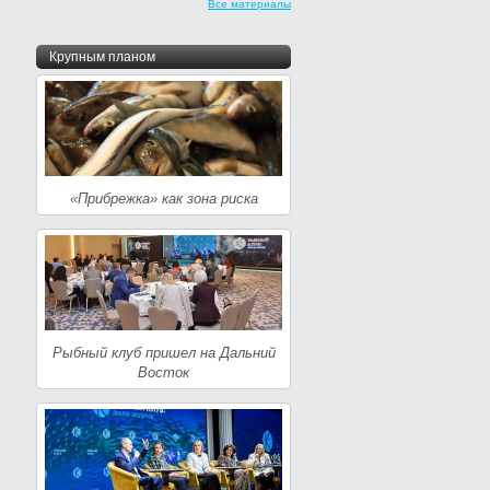
Все материалы
Крупным планом
«Прибрежка» как зона риска
Рыбный клуб пришел на Дальний
Восток