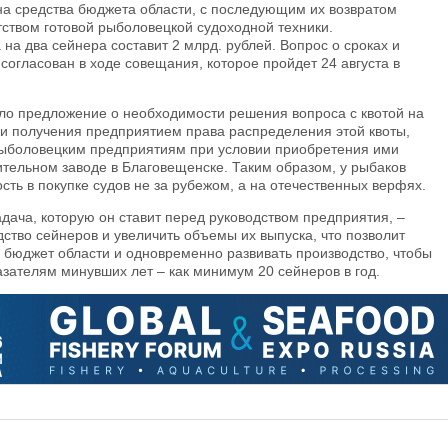
на средства бюджета области, с последующим их возвратом
тством готовой рыболовецкой судоходной техники.
на два сейнера составит 2 млрд. рублей. Вопрос о сроках и
согласован в ходе совещания, которое пройдет 24 августа в
ило предложение о необходимости решения вопроса с квотой на
и получения предприятием права распределения этой квоты,
рыболовецким предприятиям при условии приобретения ими
ительном заводе в Благовещенске. Таким образом, у рыбаков
ть в покупке судов не за рубежом, а на отечественных верфях.
адача, которую он ставит перед руководством предприятия, –
дство сейнеров и увеличить объемы их выпуска, что позволит
 бюджет области и одновременно развивать производство, чтобы
азателям минувших лет – как минимум 20 сейнеров в год.