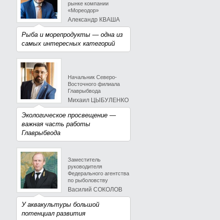
рынке компании
«Мореодор»
Александр КВАША
Рыба и морепродукты — одна из
самых интересных категорий
Начальник Северо-
Восточного филиала
Главрыбвода
Михаил ЦЫБУЛЕНКО
Экологическое просвещение —
важная часть работы
Главрыбвода
Заместитель
руководителя
Федерального агентства
по рыболовству
Василий СОКОЛОВ
У аквакультуры большой
потенциал развития