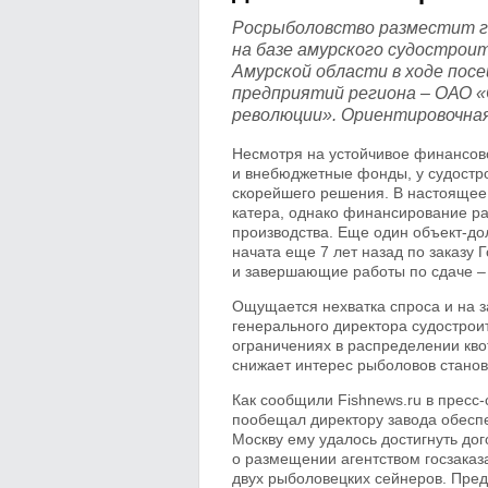
Росрыболовство разместит го
на базе амурского судостроит
Амурской области в ходе пос
предприятий региона – ОАО 
революции». Ориентировочная
Несмотря на устойчивое финансов
и внебюджетные фонды, у судостр
скорейшего решения. В настоящее 
катера, однако финансирование раб
производства. Еще один объект-до
начата еще 7 лет назад по заказу
и завершающие работы по сдаче – 
Ощущается нехватка спроса и на з
генерального директора судострои
ограничениях в распределении квот
снижает интерес рыболовов станов
Как сообщили Fishnews.ru в пресс-
пообещал директору завода обеспе
Москву ему удалось достигнуть до
о размещении агентством госзаказа
двух рыболовецких сейнеров. Предп