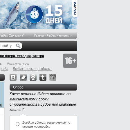
Рыбак Сахалина"
Газета «Рыбак Камчатки»
но вчера, сегодня, завтра
бы
Аквакультура
 рыба
Любительская рыбалка
Опрос
Какое решение будет принято по
максимальному сроку
строительства судов под крабовые
квоты?
Вообще уберут ограничение по
срокам постройки