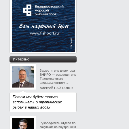
Интервью
Заместитель директора
ВНИРО — руководитель
Тихоокеанского
филиала института
Алексей БАЙТАЛЮК
Потом мы будем только
вспоминать о тропических
рыбах в наших водах
Руководитель отдела по
закупкам на внутреннем