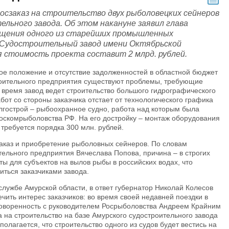
сзаказ на строительство двух рыболовецких сейнеров
ельного завода. Об этом накануне заявил глава
ещения одного из старейших промышленных
«Судостроительный завод имени Октябрьской
 стоимость проекта составит 2 млрд. рублей.
ое положение и отсутствие задолженностей в областной бюджет
оительного предприятия существуют проблемы, требующие
время завод ведет строительство большого гидрографического
от со стороны заказчика отстает от технологического графика
лгострой – рыбоохранное судно, работа над которым была
 Госкомрыболовства РФ. На его достройку – монтаж оборудования
требуется порядка 300 млн. рублей.
аказ и приобретение рыболовных сейнеров. По словам
тельного предприятия Вячеслава Попова, причина – в строгих
ы для субъектов на вылов рыбы в российских водах, что
иться заказчиками завода.
службе Амурской области, в ответ губернатор Николай Колесов
чить интерес заказчиков: во время своей недавней поездки в
говоренность с руководителем Росрыболовства Андреем Крайним
 на строительство на базе Амурского судостроительного завода
олагается, что строительство одного из судов будет вестись на