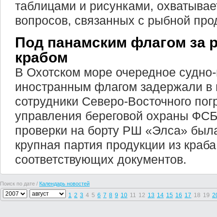
таблицами и рисунками, охватывае
вопросов, связанных с рыбной про
Под панамским флагом за 
крабом
В Охотском море очередное судно
иностранным флагом задержали в
сотрудники Северо-Восточного пог
управления береговой охраны ФСБ
проверки на борту РШ «Элса» был
крупная партия продукции из краба
соответствующих документов.
Поиск по дате /
Календарь новостей
1
2
3
4
5
6
7
8
9
10
11
12
13
14
15
16
17
18
19
2