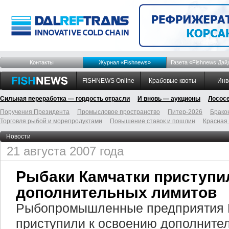
Контакты
Журнал «Fishnews»
Газета «Fishnews Дай
FISHNEWS Online
Крабовые квоты
Инв
Сильная переработка — гордость отрасли
И вновь — аукционы
Лосос
Поручения Президента
Промысловое пространство
Питер-2026
Брако
Торговля рыбой и морепродуктами
Повышение ставок и пошлин
Красная
Новости
21 августа 2007 года
Рыбаки Камчатки приступи
дополнительных лимитов
Рыбопромышленные предприятия К
приступили к освоению дополните