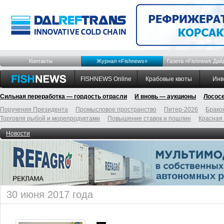
Контакты
Журнал «Fishnews»
Газета «Fishnews Дай
FISHNEWS Online
Крабовые квоты
Инв
Сильная переработка — гордость отрасли
И вновь — аукционы
Лосос
Поручения Президента
Промысловое пространство
Питер-2026
Брако
Торговля рыбой и морепродуктами
Повышение ставок и пошлин
Красная
Новости
30 июня 2017 года