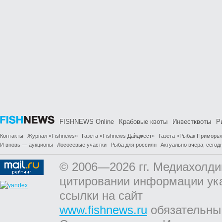
FISHNEWS Online
Крабовые квоты
Инвестквоты
Р
Контакты
Журнал «Fishnews»
Газета «Fishnews Дайджест»
Газета «Рыбак Приморь
И вновь — аукционы
Лососевые участки
Рыба для россиян
Актуально вчера, сегодн
© 2006—2026 гг. Медиахолди
цитировании информации ук
ссылки на сайт
www.fishnews.ru
обязательны