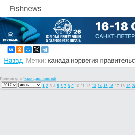
Fishnews
Назад
Метки:
канада
норвегия
правительс
Поиск по дате /
Календарь новостей
1
2
3
4
5
6
7
8
9
10
11
12
13
14
15
16
17
18
19
2