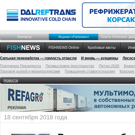
Контакты
Журнал «Fishnews»
Газета «Fishnews Дай
FISHNEWS Online
Крабовые квоты
Инв
Сильная переработка — гордость отрасли
И вновь — аукционы
Лосос
Поручения Президента
Промысловое пространство
Питер-2026
Брако
Торговля рыбой и морепродуктами
Повышение ставок и пошлин
Красная
Новости
18 сентября 2018 года