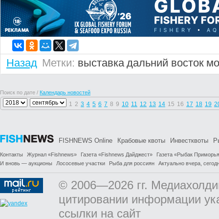
Назад
Метки:
выставка
дальний восток
мо
Поиск по дате /
Календарь новостей
1
2
3
4
5
6
7
8
9
10
11
12
13
14
15
16
17
18
19
2
FISHNEWS Online
Крабовые квоты
Инвестквоты
Р
Контакты
Журнал «Fishnews»
Газета «Fishnews Дайджест»
Газета «Рыбак Приморь
И вновь — аукционы
Лососевые участки
Рыба для россиян
Актуально вчера, сегодн
© 2006—2026 гг. Медиахолди
цитировании информации ук
ссылки на сайт