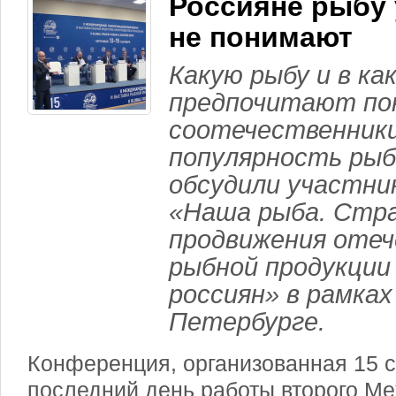
Россияне рыбу 
не понимают
Какую рыбу и в ка
предпочитают по
соотечественники
популярность рыб
обсудили участни
«Наша рыба. Стр
продвижения оте
рыбной продукции
россиян» в рамка
Петербурге.
Конференция, организованная 15 с
последний день работы второго М