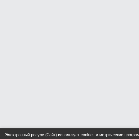
Электронный ресурс (Сайт) использует cookies и метрические прогр