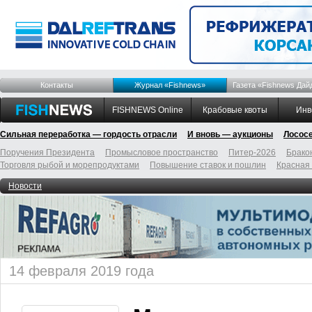
Контакты
Журнал «Fishnews»
Газета «Fishnews Дай
FISHNEWS Online
Крабовые квоты
Инв
Сильная переработка — гордость отрасли
И вновь — аукционы
Лосос
Поручения Президента
Промысловое пространство
Питер-2026
Брако
Торговля рыбой и морепродуктами
Повышение ставок и пошлин
Красная
Новости
14 февраля 2019 года