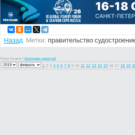
Назад
Метки:
правительство
судостроени
Поиск по дате /
Календарь новостей
1
2
3
4
5
6
7
8
9
10
11
12
13
14
15
16
17
18
19
2