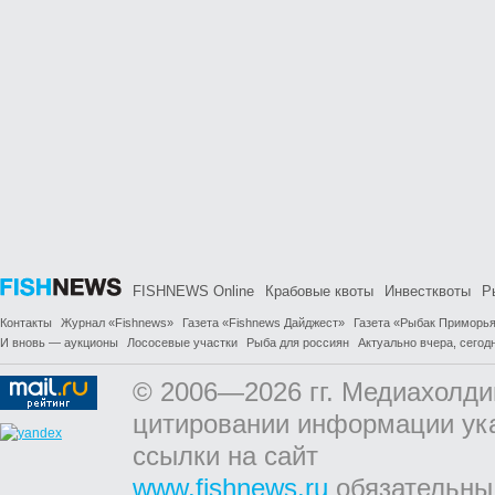
FISHNEWS Online
Крабовые квоты
Инвестквоты
Р
Контакты
Журнал «Fishnews»
Газета «Fishnews Дайджест»
Газета «Рыбак Приморь
И вновь — аукционы
Лососевые участки
Рыба для россиян
Актуально вчера, сегодн
© 2006—2026 гг. Медиахолди
цитировании информации ук
ссылки на сайт
www.fishnews.ru
обязательны