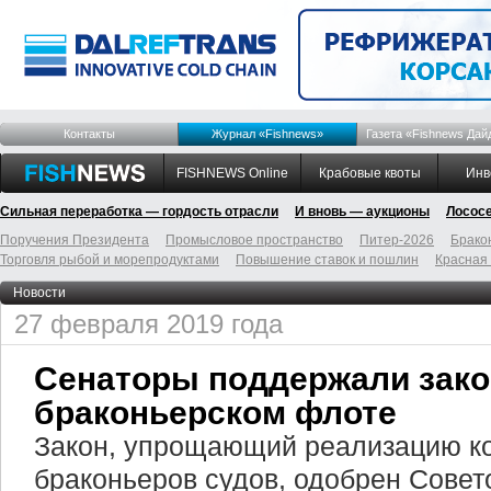
Контакты
Журнал «Fishnews»
Газета «Fishnews Дай
FISHNEWS Online
Крабовые квоты
Инв
Сильная переработка — гордость отрасли
И вновь — аукционы
Лосос
Поручения Президента
Промысловое пространство
Питер-2026
Брако
Торговля рыбой и морепродуктами
Повышение ставок и пошлин
Красная
Новости
27 февраля 2019 года
Сенаторы поддержали зако
браконьерском флоте
Закон, упрощающий реализацию к
браконьеров судов, одобрен Сове