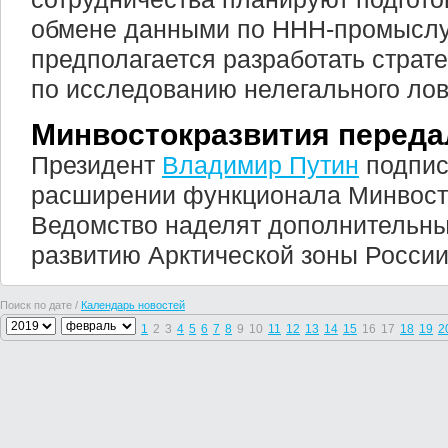
обмене данными по ННН-промыслу
предполагается разработать страт
по исследованию нелегального лов
Минвостокразвития переда
Президент
Владимир Путин
подпис
расширении функционала Минвост
Ведомство наделят дополнительн
развитию Арктической зоны России
Поиск по дате /
Календарь новостей
1
2
3
4
5
6
7
8
9
10
11
12
13
14
15
16
17
18
19
2