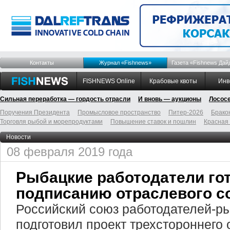
Контакты
Журнал «Fishnews»
Газета «Fishnews Дай
FISHNEWS Online
Крабовые квоты
Инв
Сильная переработка — гордость отрасли
И вновь — аукционы
Лосос
Поручения Президента
Промысловое пространство
Питер-2026
Брако
Торговля рыбой и морепродуктами
Повышение ставок и пошлин
Красная
Новости
08 февраля 2019 года
Рыбацкие работодатели гот
подписанию отраслевого с
Российский союз работодателей-
подготовил проект трехстороннего 