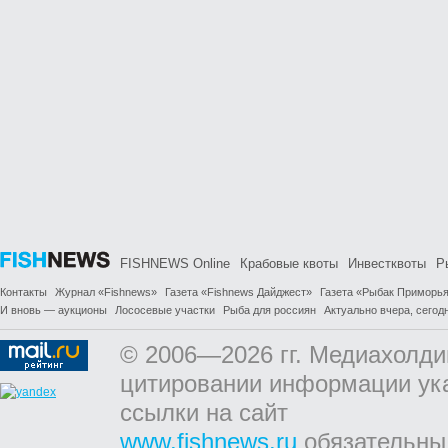
FISHNEWS Online
Крабовые квоты
Инвестквоты
Р
Контакты
Журнал «Fishnews»
Газета «Fishnews Дайджест»
Газета «Рыбак Приморь
И вновь — аукционы
Лососевые участки
Рыба для россиян
Актуально вчера, сегодн
© 2006—2026 гг. Медиахолди
цитировании информации ук
ссылки на сайт
www.fishnews.ru
обязательны