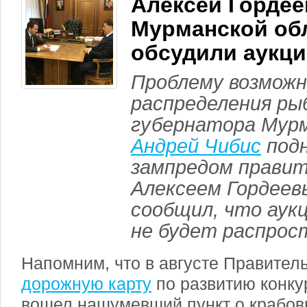
Алексей Гордее
Мурманской об
обсудили аукц
Проблему возмож
распределения ры
губернатора Мур
Андрей Чибис
подн
зампредом прави
Алексеем Гордеев
сообщил, что аук
не будет распрос
Напомним, что в августе Правител
дорожную карту
по развитию конку
вошел нашумевший пункт о крабов