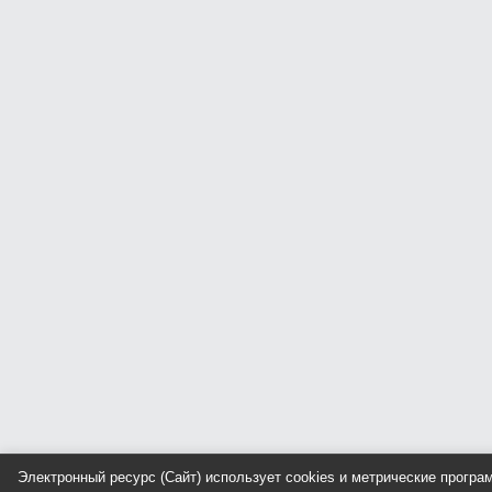
Электронный ресурс (Сайт) использует cookies и метрические прогр