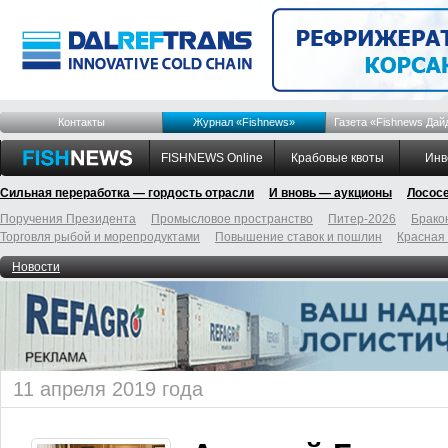
Контакты
Журнал «Fishnews»
Газета «Fishnews Дай
FISHNEWS Online
Крабовые квоты
Инв
Сильная переработка — гордость отрасли
И вновь — аукционы
Лосос
Поручения Президента
Промысловое пространство
Питер-2026
Брако
Торговля рыбой и морепродуктами
Повышение ставок и пошлин
Красная
Новости
11 апреля 2019 года