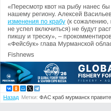
«Пересмотр квот на рыбу нанес б
нашему региону. Алексей Васильев
изменения по крабу
(к сожалению, 
не успел включиться) не будут ра
пикшу и треску», – прокомментиров
«Фейсбук» глава Мурманской облас
Fishnews
Назад
Метки:
ФАС
краб
мурманск
правите