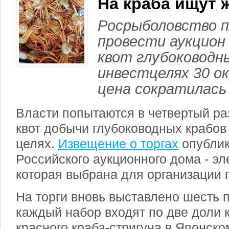
На краба ищут
Росрыболовство 
провести аукцион
квот глубоководны
инвестцелях 30 о
цена сократилась в
Власти попытаются в четвертый ра
квот добычи глубоководных крабов
целях.
Извещение о торгах
опублик
Российского аукционного дома - э
которая выбрана для организации 
На торги вновь выставлено шесть п
каждый набор входят по две доли 
красного краба-стригуна в Японско