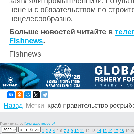
заявляли промышленники, покупать
цене и с обязательством по строит
нецелесообразно.
Больше новостей читайте в
теле
Fishnews
.
Fishnews
Назад
Метки:
краб
правительство
росрыб
Поиск по дате /
Календарь новостей
1
2
3
4
5
6
7
8
9
10
11
12
13
14
15
16
17
18
19
2