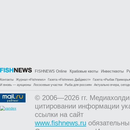
FISHNEWS Online
Крабовые квоты
Инвестквоты
Р
Контакты
Журнал «Fishnews»
Газета «Fishnews Дайджест»
Газета «Рыбак Приморь
И вновь — аукционы
Лососевые участки
Рыба для россиян
Актуально вчера, сегодн
© 2006—2026 гг. Медиахолди
цитировании информации ук
ссылки на сайт
www.fishnews.ru
обязательны