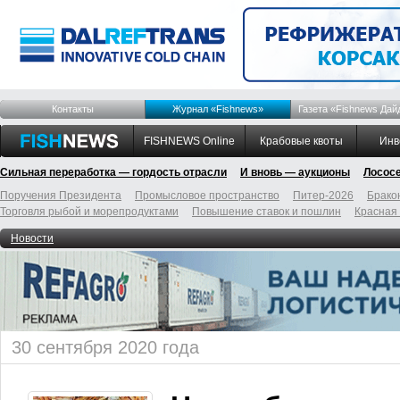
Контакты
Журнал «Fishnews»
Газета «Fishnews Дай
FISHNEWS Online
Крабовые квоты
Инв
Сильная переработка — гордость отрасли
И вновь — аукционы
Лосос
Поручения Президента
Промысловое пространство
Питер-2026
Брако
Торговля рыбой и морепродуктами
Повышение ставок и пошлин
Красная
Новости
30 сентября 2020 года