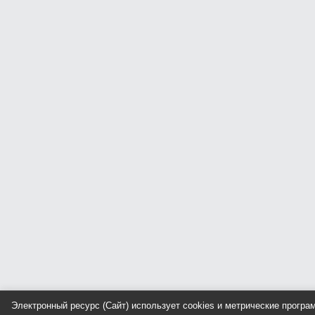
Электронный ресурс (Сайт) использует cookies и метрические прогр