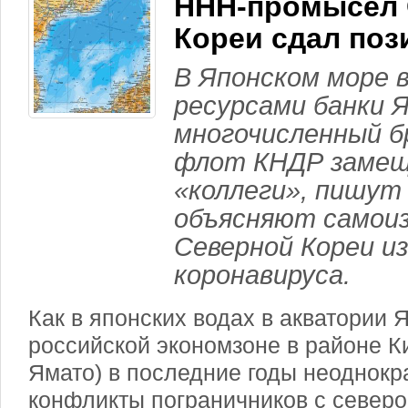
ННН-промысел 
Кореи сдал поз
В Японском море 
ресурсами банки 
многочисленный б
флот КНДР замещ
«коллеги», пишут
объясняют самои
Северной Кореи из
коронавируса.
Как в японских водах в акватории Я
российской экономзоне в районе К
Ямато) в последние годы неоднокр
конфликты пограничников с север