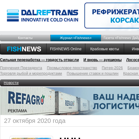
Контакты
Журнал «Fishnews»
Газета «Fishnews Дай
FISHNEWS Online
Крабовые квоты
Инв
Сильная переработка — гордость отрасли
И вновь — аукционы
Лосос
Поручения Президента
Промысловое пространство
Питер-2026
Брако
Торговля рыбой и морепродуктами
Повышение ставок и пошлин
Красная
Новости
27 октября 2020 года