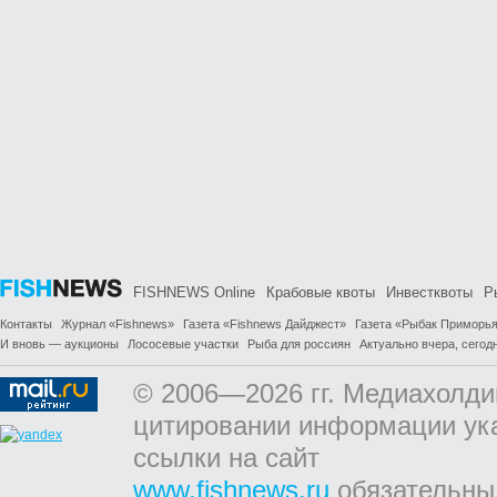
FISHNEWS Online
Крабовые квоты
Инвестквоты
Р
Контакты
Журнал «Fishnews»
Газета «Fishnews Дайджест»
Газета «Рыбак Приморь
И вновь — аукционы
Лососевые участки
Рыба для россиян
Актуально вчера, сегодн
© 2006—2026 гг. Медиахолди
цитировании информации ук
ссылки на сайт
www.fishnews.ru
обязательны