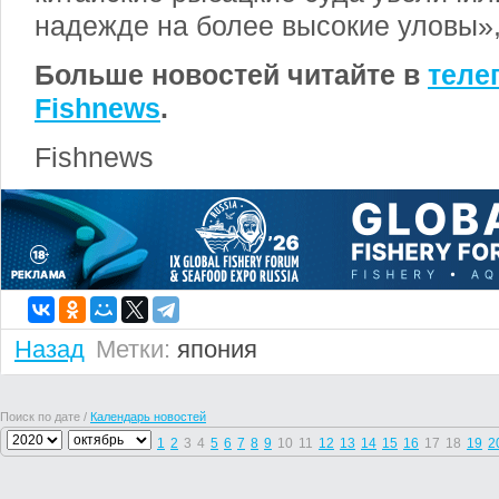
надежде на более высокие уловы», 
Больше новостей читайте в
теле
Fishnews
.
Fishnews
Назад
Метки:
япония
Поиск по дате /
Календарь новостей
1
2
3
4
5
6
7
8
9
10
11
12
13
14
15
16
17
18
19
2