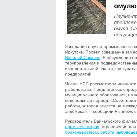
омулю
Научно-п
предложе
омуля. О
популяци
Заседание научно-промыслового со
Иркутске. Провел совещание замес
Василий Соколов
. В обсуждении п
теруправления и подведомственны
исполнительной власти, прокурату
предприятий.
Члены НПС рассмотрели инициатив
рыболовства. Предлагалось опреде
муниципального образования, на 
водопольный период. «Совет приз
работы, которая ведется на межве
эндемика», – сообщили Fishnews в
Руководитель Байкальского филиа
промысел омуля
, ограничения для
браконьерством
,
работа рыбоводо