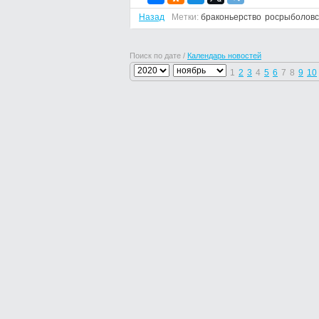
Назад
Метки:
браконьерство
росрыболовс
Поиск по дате /
Календарь новостей
1
2
3
4
5
6
7
8
9
10