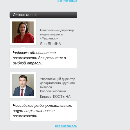
Все интервью
Личное мнение
Генеральный директор
медиахолдинга
«Фишньюс»
Яна ЯШИНА
Fishnews объединил все
возможности для развития в
рыбной отрасли
Управляющий директор
департамента крупного
бизнеса
Россельхозбанка
Кирилл КОСТЫНА
Российские рыбопромышленники
ищут на рынках новые
возможности
Все материалы