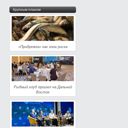
Крупным планом
«Прибрежка» как зона риска
Рыбный клуб пришел на Дальний
Восток