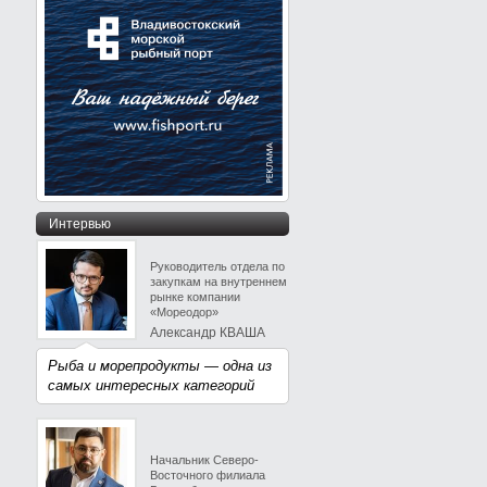
Интервью
Руководитель отдела по
закупкам на внутреннем
рынке компании
«Мореодор»
Александр КВАША
Рыба и морепродукты — одна из
самых интересных категорий
Начальник Северо-
Восточного филиала