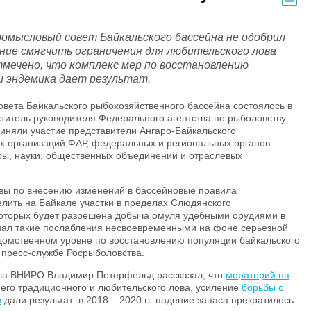
ромысловый совет Байкальского бассейна не одобрил
ние смягчить ограничения для любительского лова
тмечено, что комплекс мер по восстановлению
и эндемика дает результат.
вета Байкальского рыбохозяйственного бассейна состоялось в
титель руководителя Федерального агентства по рыболовству
риняли участие представители Ангаро-Байкальского
х организаций ФАР, федеральных и региональных органов
ры, науки, общественных объединений и отраслевых
ы по внесению изменений в бассейновые правила
лить на Байкале участки в пределах Слюдянского
которых будет разрешена добыча омуля удебными орудиями в
нал такие послабления несвоевременными на фоне серьезной
домственном уровне по восстановлению популяции байкальского
 пресс-службе Росрыболовства.
ла ВНИРО Владимир Петерфельд рассказал, что
мораторий на
 его традиционного и любительского лова, усиление
борьбы с
в
дали результат: в 2018 – 2020 гг. падение запаса прекратилось.