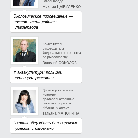
Главрыбвода
Михаил ЦЫБУЛЕНКО
Экологическое просвещение —
важная часть работы
Главрыбвода
Заместитель
руководителя
Федерального агентства
по рыболовству
Василий СОКОЛОВ
У аквакультуры большой
потенциал развития
Директор категории
«свежие
продовольственные
товары» формата
«Магнит у дома»
Татьяна МАТЮНИНА
Готовы обсуждать долгосрочные
проекты с рыбаками