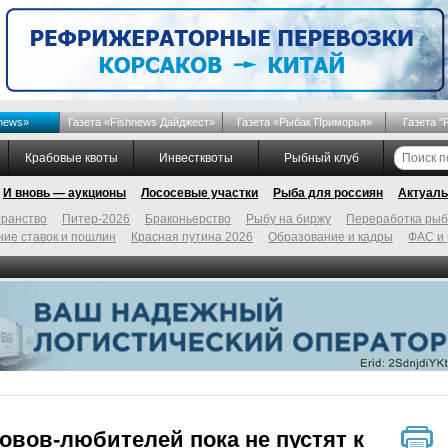
news»
Газета «Fishnews Дайджест»
Газета «Рыбак Приморья»
Газета "
Крабовые квоты
Инвестквоты
Рыбный клуб
И вновь — аукционы
Лососевые участки
Рыба для россиян
Актуаль
ранство
Питер-2026
Браконьерство
Рыбу на биржу
Переработка ры
ие ставок и пошлин
Красная путина 2026
Образование и кадры
ФАС и
вов-любителей пока не пустят к