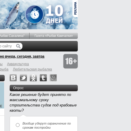
Рыбак Сахалина"
Газета «Рыбак Камчатки»
но вчера, сегодня, завтра
бы
Аквакультура
 рыба
Любительская рыбалка
Опрос
Какое решение будет принято по
максимальному сроку
строительства судов под крабовые
квоты?
Вообще уберут ограничение по
срокам постройки