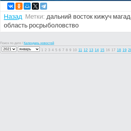
Назад
Метки:
дальний восток
кижуч
магад
область
росрыболовство
Поиск по дате /
Календарь новостей
1
2
3
4
5
6
7
8
9
10
11
12
13
14
15
16
17
18
19
2