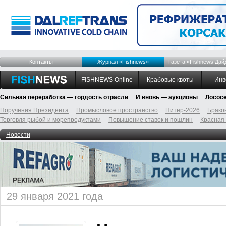
Контакты
Журнал «Fishnews»
Газета «Fishnews Дай
FISHNEWS Online
Крабовые квоты
Инв
Сильная переработка — гордость отрасли
И вновь — аукционы
Лосос
Поручения Президента
Промысловое пространство
Питер-2026
Брако
Торговля рыбой и морепродуктами
Повышение ставок и пошлин
Красная
Новости
29 января 2021 года