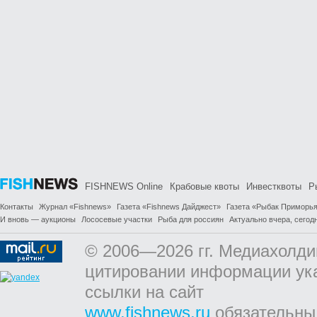
FISHNEWS Online
Крабовые квоты
Инвестквоты
Р
Контакты
Журнал «Fishnews»
Газета «Fishnews Дайджест»
Газета «Рыбак Приморь
И вновь — аукционы
Лососевые участки
Рыба для россиян
Актуально вчера, сегодн
© 2006—2026 гг. Медиахолди
цитировании информации ук
ссылки на сайт
www.fishnews.ru
обязательны