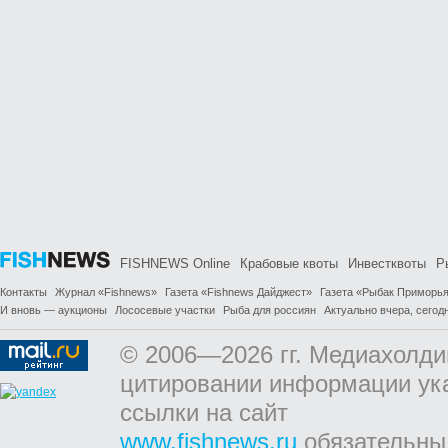
FISHNEWS Online
Крабовые квоты
Инвестквоты
Р
Контакты
Журнал «Fishnews»
Газета «Fishnews Дайджест»
Газета «Рыбак Приморь
И вновь — аукционы
Лососевые участки
Рыба для россиян
Актуально вчера, сегодн
© 2006—2026 гг. Медиахолди
цитировании информации ук
ссылки на сайт
www.fishnews.ru
обязательны