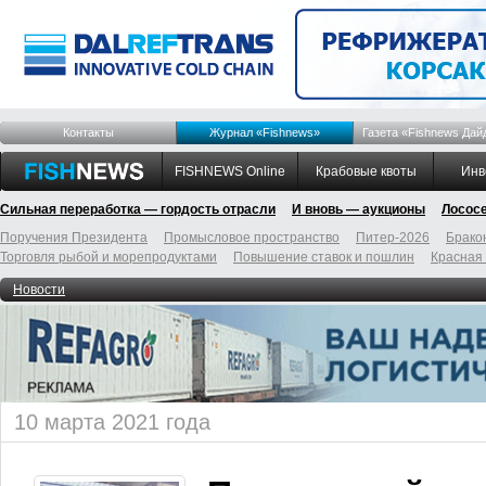
Контакты
Журнал «Fishnews»
Газета «Fishnews Дай
FISHNEWS Online
Крабовые квоты
Инв
Сильная переработка — гордость отрасли
И вновь — аукционы
Лосос
Поручения Президента
Промысловое пространство
Питер-2026
Брако
Торговля рыбой и морепродуктами
Повышение ставок и пошлин
Красная
Новости
10 марта 2021 года