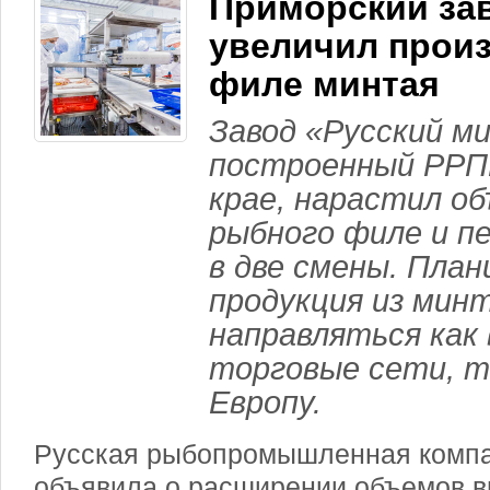
Приморский за
увеличил прои
филе минтая
Завод «Русский м
построенный РРП
крае, нарастил о
рыбного филе и п
в две смены. План
продукция из мин
направляться как
торговые сети, та
Европу.
Русская рыбопромышленная компа
объявила о расширении объемов в