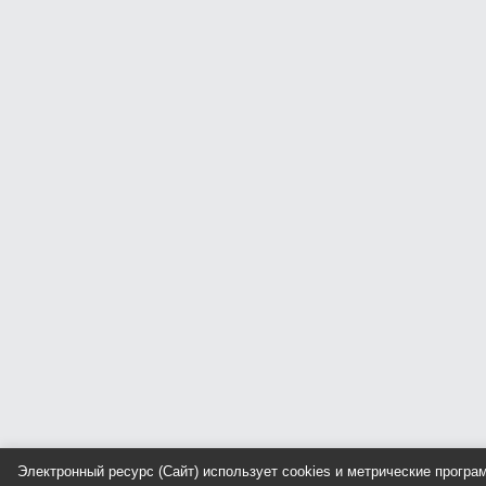
Электронный ресурс (Сайт) использует cookies и метрические прогр