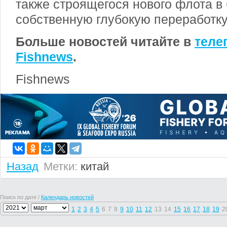
также строящегося нового флота в
собственную глубокую переработку
Больше новостей читайте в
теле
Fishnews
.
Fishnews
Назад
Метки:
китай
Поиск по дате /
Календарь новостей
1
2
3
4
5
6
7
8
9
10
11
12
13
14
15
16
17
18
19
2