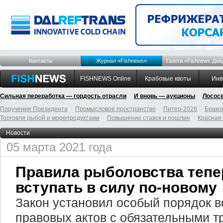
Контакты
Журнал «Fishnews»
Газета «Fishnews Дай
FISHNEWS Online
Крабовые квоты
Инв
Сильная переработка — гордость отрасли
И вновь — аукционы
Лосос
Поручения Президента
Промысловое пространство
Питер-2026
Брако
Торговля рыбой и морепродуктами
Повышение ставок и пошлин
Красная
Новости
05 марта 2021 года
Правила рыболовства тепе
вступать в силу по-новому
Закон установил особый порядок в
правовых актов с обязательными 