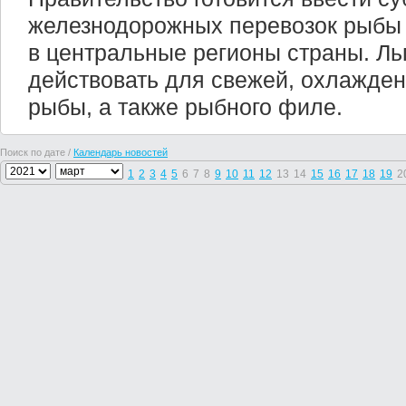
железнодорожных перевозок рыбы 
в центральные регионы страны. Льг
действовать для свежей, охлажде
рыбы, а также рыбного филе.
Поиск по дате /
Календарь новостей
1
2
3
4
5
6
7
8
9
10
11
12
13
14
15
16
17
18
19
2