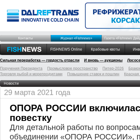
Контакты
Журнал «Fishnews»
Газета «Fishnews Дай
FISHNEWS Online
Крабовые квоты
Инв
Сильная переработка — гордость отрасли
И вновь — аукционы
Лосос
Поручения Президента
Промысловое пространство
Питер-2026
Брако
Торговля рыбой и морепродуктами
Повышение ставок и пошлин
Красная
Новости
29 марта 2021 года
ОПОРА РОССИИ включилас
повестку
Для детальной работы по вопросам
объединении «ОПОРА РОССИИ», 