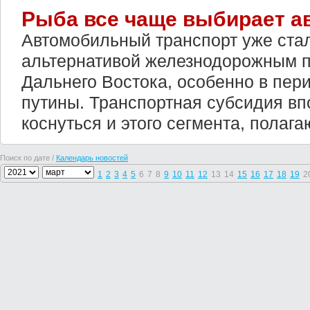
Рыба все чаще выбирает а
Автомобильный транспорт уже ста
альтернативой железнодорожным 
Дальнего Востока, особенно в пер
путины. Транспортная субсидия вп
коснуться и этого сегмента, полага
Поиск по дате /
Календарь новостей
1
2
3
4
5
6
7
8
9
10
11
12
13
14
15
16
17
18
19
2